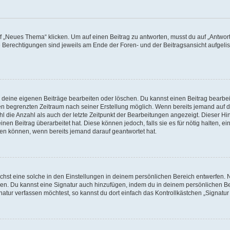
„Neues Thema“ klicken. Um auf einen Beitrag zu antworten, musst du auf „Antworte
e Berechtigungen sind jeweils am Ende der Foren- und der Beitragsansicht aufgeliste
r deine eigenen Beiträge bearbeiten oder löschen. Du kannst einen Beitrag bearbe
inen begrenzten Zeitraum nach seiner Erstellung möglich. Wenn bereits jemand auf de
 die Anzahl als auch der letzte Zeitpunkt der Bearbeitungen angezeigt. Dieser Hi
en Beitrag überarbeitet hat. Diese können jedoch, falls sie es für nötig halten, e
hen können, wenn bereits jemand darauf geantwortet hat.
hst eine solche in den Einstellungen in deinem persönlichen Bereich entwerfen. N
eren. Du kannst eine Signatur auch hinzufügen, indem du in deinem persönlichen 
atur verfassen möchtest, so kannst du dort einfach das Kontrollkästchen „Signatu