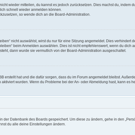
t nicht wieder mitteilen, du kannst es jedoch zurücksetzen. Dies machst du, indem 
 dich schnell wieder anmelden können.
ückzusetzen, so wende dich an die Board-Administration.
en“ nicht auswählst, wirst du nur für eine Sitzung angemeldet. Dies verhindert 
leiben“ beim Anmelden auswählen. Dies ist nicht empfehlenswert, wenn du dich an
 steht, dann wurde sie vermutlich von der Board-Administration ausgeschaltet.
pBB erstellt hat und die dafür sorgen, dass du im Forum angemeldet bleibst. Außer
on aktiviert wurden. Wenn du Probleme bei der An- oder Abmeldung hast, kann es he
n in der Datenbank des Boards gespeichert. Um diese zu ändern, gehe in den „Persö
nst du alle deine Einstellungen ändern.