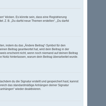
n“ klicken. Es könnte sein, dass eine Registrierung
t. Z. B. „Du darfst neue Themen erstellen“, „Du darfst
iten, indem du das „Ändere Beitrag“-Symbol für den
inen Beitrag geantwortet hat, wird dein Beitrag in der
nweis erscheint nicht, wenn noch niemand auf deinen Beitrag
ine Notiz hinterlassen, warum dein Beitrag überarbeitet wurde.
achdem du die Signatur erstellt und gespeichert hast, kannst
Bereich das standardmäßige Anhängen deiner Signatur
r anhängen“ wieder deaktivieren.