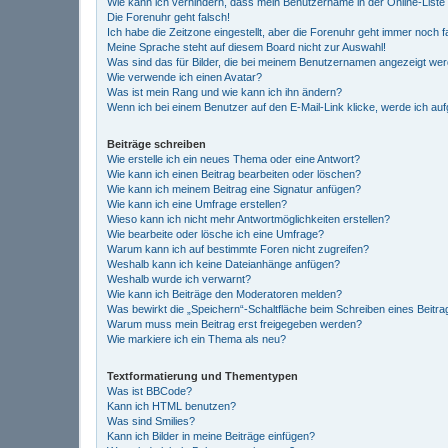
Wie kann ich verhindern, dass mein Benutzername in der Online-Liste
Die Forenuhr geht falsch!
Ich habe die Zeitzone eingestellt, aber die Forenuhr geht immer noch f
Meine Sprache steht auf diesem Board nicht zur Auswahl!
Was sind das für Bilder, die bei meinem Benutzernamen angezeigt we
Wie verwende ich einen Avatar?
Was ist mein Rang und wie kann ich ihn ändern?
Wenn ich bei einem Benutzer auf den E-Mail-Link klicke, werde ich au
Beiträge schreiben
Wie erstelle ich ein neues Thema oder eine Antwort?
Wie kann ich einen Beitrag bearbeiten oder löschen?
Wie kann ich meinem Beitrag eine Signatur anfügen?
Wie kann ich eine Umfrage erstellen?
Wieso kann ich nicht mehr Antwortmöglichkeiten erstellen?
Wie bearbeite oder lösche ich eine Umfrage?
Warum kann ich auf bestimmte Foren nicht zugreifen?
Weshalb kann ich keine Dateianhänge anfügen?
Weshalb wurde ich verwarnt?
Wie kann ich Beiträge den Moderatoren melden?
Was bewirkt die „Speichern“-Schaltfläche beim Schreiben eines Beitra
Warum muss mein Beitrag erst freigegeben werden?
Wie markiere ich ein Thema als neu?
Textformatierung und Thementypen
Was ist BBCode?
Kann ich HTML benutzen?
Was sind Smilies?
Kann ich Bilder in meine Beiträge einfügen?