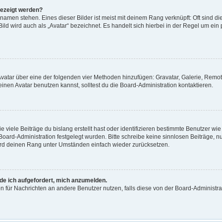
gezeigt werden?
namen stehen. Eines dieser Bilder ist meist mit deinem Rang verknüpft: Oft sind di
ld wird auch als „Avatar“ bezeichnet. Es handelt sich hierbei in der Regel um ein
n Avatar über eine der folgenden vier Methoden hinzufügen: Gravatar, Galerie, Re
en Avatar benutzen kannst, solltest du die Board-Administration kontaktieren.
viele Beiträge du bislang erstellt hast oder identifizieren bestimmte Benutzer w
 Board-Administration festgelegt wurden. Bitte schreibe keine sinnlosen Beiträge
wird deinen Rang unter Umständen einfach wieder zurücksetzen.
rde ich aufgefordert, mich anzumelden.
ion für Nachrichten an andere Benutzer nutzen, falls diese von der Board-Administ