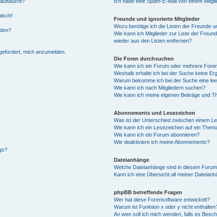
 auftaucht?
Ich habe eine Spam-E-Mail von einem Mitgli
alsch!
Freunde und ignorierte Mitglieder
Wozu benötige ich die Listen der Freunde un
rden?
Wie kann ich Mitglieder zur Liste der Freund
wieder aus den Listen entfernen?
fgefordert, mich anzumelden.
Die Foren durchsuchen
Wie kann ich ein Forum oder mehrere For
Weshalb erhalte ich bei der Suche keine Er
Warum bekomme ich bei der Suche eine lee
Wie kann ich nach Mitgliedern suchen?
Wie kann ich meine eigenen Beiträge und T
Abonnements und Lesezeichen
Was ist der Unterschied zwischen einem L
Wie kann ich ein Lesezeichen auf ein Them
Wie kann ich ein Forum abonnieren?
Wie deaktiviere ich meine Abonnements?
gs?
Dateianhänge
Welche Dateianhänge sind in diesem Forum
Kann ich eine Übersicht all meiner Dateian
phpBB betreffende Fragen
Wer hat diese Forensoftware entwickelt?
Warum ist Funktion x oder y nicht enthalten
An wen soll ich mich wenden, falls es Besc