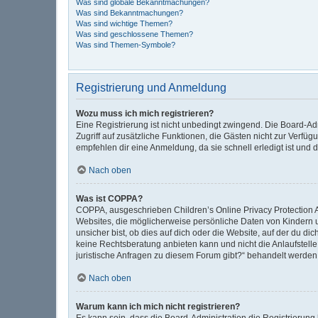
Was sind globale Bekanntmachungen?
Was sind Bekanntmachungen?
Was sind wichtige Themen?
Was sind geschlossene Themen?
Was sind Themen-Symbole?
Registrierung und Anmeldung
Wozu muss ich mich registrieren?
Eine Registrierung ist nicht unbedingt zwingend. Die Board-Admi
Zugriff auf zusätzliche Funktionen, die Gästen nicht zur Verfüg
empfehlen dir eine Anmeldung, da sie schnell erledigt ist und di
Nach oben
Was ist COPPA?
COPPA, ausgeschrieben Children’s Online Privacy Protection Ac
Websites, die möglicherweise persönliche Daten von Kindern 
unsicher bist, ob dies auf dich oder die Website, auf der du dic
keine Rechtsberatung anbieten kann und nicht die Anlaufstelle 
juristische Anfragen zu diesem Forum gibt?“ behandelt werden
Nach oben
Warum kann ich mich nicht registrieren?
Es kann sein, dass die Board-Administration die Registrierun