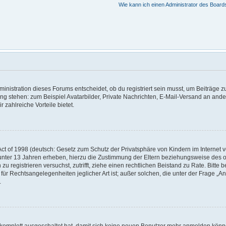
Wie kann ich einen Administrator des Board
nistration dieses Forums entscheidet, ob du registriert sein musst, um Beiträge zu s
ung stehen: zum Beispiel Avatarbilder, Private Nachrichten, E-Mail-Versand an ander
r zahlreiche Vorteile bietet.
t of 1998 (deutsch: Gesetz zum Schutz der Privatsphäre von Kindern im Internet vo
unter 13 Jahren erheben, hierzu die Zustimmung der Eltern beziehungsweise des o
h zu registrieren versuchst, zutrifft, ziehe einen rechtlichen Beistand zu Rate. Bit
für Rechtsangelegenheiten jeglicher Art ist; außer solchen, die unter der Frage „
.
g komplett ausgeschaltet hat, damit sich keine neuen Benutzer mehr anmelden könn