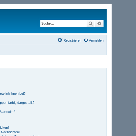
Suche
Erweiterte Suche
Registrieren
Anmelden
ete ich ihnen bei?
en farbig dargestellt?
tartseite?
icken!
 Nachrichten!