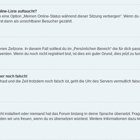
line-Liste auftaucht?
n eine Option „Meinen Online-Status während dieser Sitzung verbergen“. Wenn du d
st dann als unsichtbarer Besucher gezählt.
en Zeitzone. In diesem Fall solltest du im „Persönlichen Bereich“ die für dich passe
den. Wenn du noch nicht registriert bist, ist dies ein guter Grund, dies jetzt zu tun
mer noch falsch!
t hast und die Zeit trotzdem noch falsch ist, geht die Uhr des Servers vermutlich fal
ht installiert oder niemand hat das Forum bislang in deine Sprache übersetzt. Frag
, würden wir uns freuen, wenn du es übersetzen würdest. Weitere Informationen dazu