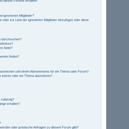
ed dieses Forums erhalten!
d ignorierten Mitglieder?
e oder zur Liste der ignorierten Mitglieder hinzufügen oder diese
en durchsuchen?
gebnisse?
re Seite?
hemen finden?
esezeichen und einem Abonnements für ein Thema oder Forum?
a setzen oder ein Thema abonnieren?
 zulässig?
hänge erhalten?
?
hwerden oder juristische Anfragen zu diesem Forum gibt?