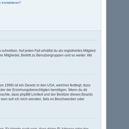
s kontaktieren?
chreiben. Auf jeden Fall erhältst du als registriertes Mitglied
e Mitglieder, Beitritt zu Benutzergruppen und so weiter. Wir
n 1998) ist ein Gesetz in den USA, welches festlegt, dass
der der Erziehungsberechtigten benötigen. Wenn du dir
te beachte, dass phpBB Limited und der Besitzer dieses Boards
An wen soll ich mich wenden, falls es Beschwerden oder
en. Es könnte auch sein, dass deine IP-Adresse oder der