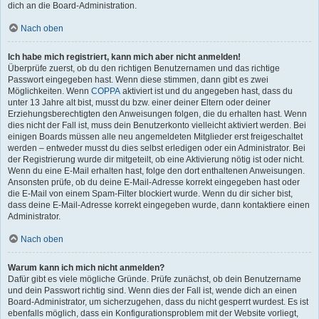
dich an die Board-Administration.
Nach oben
Ich habe mich registriert, kann mich aber nicht anmelden!
Überprüfe zuerst, ob du den richtigen Benutzernamen und das richtige
Passwort eingegeben hast. Wenn diese stimmen, dann gibt es zwei
Möglichkeiten. Wenn
COPPA
aktiviert ist und du angegeben hast, dass du
unter 13 Jahre alt bist, musst du bzw. einer deiner Eltern oder deiner
Erziehungsberechtigten den Anweisungen folgen, die du erhalten hast. Wenn
dies nicht der Fall ist, muss dein Benutzerkonto vielleicht aktiviert werden. Bei
einigen Boards müssen alle neu angemeldeten Mitglieder erst freigeschaltet
werden – entweder musst du dies selbst erledigen oder ein Administrator. Bei
der Registrierung wurde dir mitgeteilt, ob eine Aktivierung nötig ist oder nicht.
Wenn du eine E-Mail erhalten hast, folge den dort enthaltenen Anweisungen.
Ansonsten prüfe, ob du deine E-Mail-Adresse korrekt eingegeben hast oder
die E-Mail von einem Spam-Filter blockiert wurde. Wenn du dir sicher bist,
dass deine E-Mail-Adresse korrekt eingegeben wurde, dann kontaktiere einen
Administrator.
Nach oben
Warum kann ich mich nicht anmelden?
Dafür gibt es viele mögliche Gründe. Prüfe zunächst, ob dein Benutzername
und dein Passwort richtig sind. Wenn dies der Fall ist, wende dich an einen
Board-Administrator, um sicherzugehen, dass du nicht gesperrt wurdest. Es ist
ebenfalls möglich, dass ein Konfigurationsproblem mit der Website vorliegt,