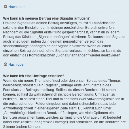
Nach oben
Wie kann ich meinem Beitrag eine Signatur anfügen?
Um eine Signatur an deinen Beitrag anzufügen, musst du zunächst eine
solche in den Einstellungen in deinem persönlichen Bereich entwerfen.
Nachdem du die Signatur erstellt und gespeichert hast, kannst du in jedem
Beitrag das Kästchen „Signatur anhängen“ aktivieren. Du kannst eine Signatur
auch hinzufügen, indem du in deinem persönlichen Bereich das
standardmäßige Anhängen deiner Signatur aktivierst. Wenn du einen
einzelnen Beitrag dennoch ohne Signatur verfassen möchtest, so kannst du
dort einfach das Kontrollkästchen „Signatur anhängen“ wieder deaktivieren.
Nach oben
Wie kann ich eine Umfrage erstellen?
Wenn du ein neues Thema eröffnest oder den ersten Beitrag eines Themas
bearbeitest, findest du ein Register „Umfrage erstellen“ unterhalb des
Formulars zur Beitragserstellung. Solltest du diesen Bereich nicht sehen
können, so hast du wahrscheinlich nicht die Berechtigung, Umfragen zu
erstellen. Du solltest einen Titel und mindestens zwei Antwortmöglichkeiten in
die entsprechenden Felder eingeben und dabei sicherstellen, dass jede
Antwortmöglichkeit in einer eigenen Zeile steht. Du kannst auch unter
„Auswahlmöglichkeiten pro Benutzer“ festlegen, wie viele Optionen ein
Benutzer auswählen kann, welches Zeitlimit für die Umfrage gilt (0 bedeutet
dabei eine zeitlich unbegrenzte Umfrage) und schließlich, ob die Benutzer ihre
Stimme ändern können.