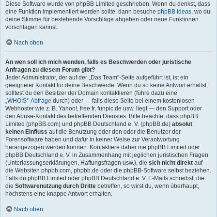
Diese Software wurde von phpBB Limited geschrieben. Wenn du denkst, dass
eine Funktion implementiert werden sollte, dann besuche
phpBB Ideas
, wo du
deine Stimme für bestehende Vorschläge abgeben oder neue Funktionen
vorschlagen kannst.
Nach oben
An wen soll ich mich wenden, falls es Beschwerden oder juristische
Anfragen zu diesem Forum gibt?
Jeder Administrator, der auf der „Das Team“-Seite aufgeführt ist, ist ein
geeigneter Kontakt für deine Beschwerde. Wenn du so keine Antwort erhältst,
solltest du den Besitzer der Domain kontaktieren (führe dazu eine
„WHOIS“-Abfrage
durch) oder — falls diese Seite bei einem kostenlosen
Webhoster wie z. B. Yahoo!, free.fr, funpic.de usw. liegt — den Support oder
den Abuse-Kontakt des betreffenden Dienstes. Bitte beachte, dass phpBB
Limited (phpBB.com) und phpBB Deutschland e. V. (phpBB.de)
absolut
keinen Einfluss
auf die Benutzung oder den oder die Benutzer der
Forensoftware haben und dafür in keiner Weise zur Verantwortung
herangezogen werden können. Kontaktiere daher nie phpBB Limited oder
phpBB Deutschland e. V. in Zusammenhang mit jeglichen juristischen Fragen
(Unterlassungserklärungen, Haftungsfragen usw.), die
sich nicht direkt
auf
die Websiten phpbb.com, phpbb.de oder die phpBB-Software selbst beziehen.
Falls du phpBB Limited oder phpBB Deutschland e. V. E-Mails schreibst, die
die
Softwarenutzung durch Dritte
betreffen, so wirst du, wenn überhaupt,
höchstens eine knappe Antwort erhalten.
Nach oben