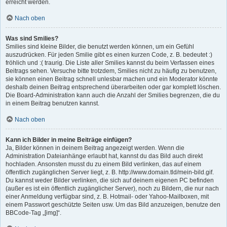
erreicht werden.
Nach oben
Was sind Smilies?
Smilies sind kleine Bilder, die benutzt werden können, um ein Gefühl
auszudrücken. Für jeden Smilie gibt es einen kurzen Code, z. B. bedeutet :)
fröhlich und :( traurig. Die Liste aller Smilies kannst du beim Verfassen eines
Beitrags sehen. Versuche bitte trotzdem, Smilies nicht zu häufig zu benutzen,
sie können einen Beitrag schnell unlesbar machen und ein Moderator könnte
deshalb deinen Beitrag entsprechend überarbeiten oder gar komplett löschen.
Die Board-Administration kann auch die Anzahl der Smilies begrenzen, die du
in einem Beitrag benutzen kannst.
Nach oben
Kann ich Bilder in meine Beiträge einfügen?
Ja, Bilder können in deinem Beitrag angezeigt werden. Wenn die
Administration Dateianhänge erlaubt hat, kannst du das Bild auch direkt
hochladen. Ansonsten musst du zu einem Bild verlinken, das auf einem
öffentlich zugänglichen Server liegt, z. B. http://www.domain.tld/mein-bild.gif.
Du kannst weder Bilder verlinken, die sich auf deinem eigenen PC befinden
(außer es ist ein öffentlich zugänglicher Server), noch zu Bildern, die nur nach
einer Anmeldung verfügbar sind, z. B. Hotmail- oder Yahoo-Mailboxen, mit
einem Passwort geschützte Seiten usw. Um das Bild anzuzeigen, benutze den
BBCode-Tag „[img]“.