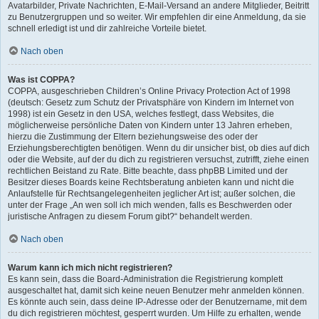
Avatarbilder, Private Nachrichten, E-Mail-Versand an andere Mitglieder, Beitritt
zu Benutzergruppen und so weiter. Wir empfehlen dir eine Anmeldung, da sie
schnell erledigt ist und dir zahlreiche Vorteile bietet.
Nach oben
Was ist COPPA?
COPPA, ausgeschrieben Children’s Online Privacy Protection Act of 1998
(deutsch: Gesetz zum Schutz der Privatsphäre von Kindern im Internet von
1998) ist ein Gesetz in den USA, welches festlegt, dass Websites, die
möglicherweise persönliche Daten von Kindern unter 13 Jahren erheben,
hierzu die Zustimmung der Eltern beziehungsweise des oder der
Erziehungsberechtigten benötigen. Wenn du dir unsicher bist, ob dies auf dich
oder die Website, auf der du dich zu registrieren versuchst, zutrifft, ziehe einen
rechtlichen Beistand zu Rate. Bitte beachte, dass phpBB Limited und der
Besitzer dieses Boards keine Rechtsberatung anbieten kann und nicht die
Anlaufstelle für Rechtsangelegenheiten jeglicher Art ist; außer solchen, die
unter der Frage „An wen soll ich mich wenden, falls es Beschwerden oder
juristische Anfragen zu diesem Forum gibt?“ behandelt werden.
Nach oben
Warum kann ich mich nicht registrieren?
Es kann sein, dass die Board-Administration die Registrierung komplett
ausgeschaltet hat, damit sich keine neuen Benutzer mehr anmelden können.
Es könnte auch sein, dass deine IP-Adresse oder der Benutzername, mit dem
du dich registrieren möchtest, gesperrt wurden. Um Hilfe zu erhalten, wende