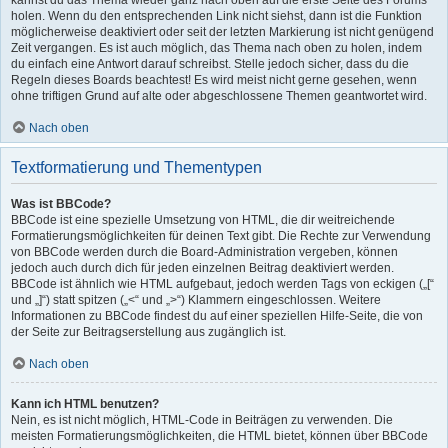
kannst du das Thema wieder ganz nach oben auf die erste Seite des Forums
holen. Wenn du den entsprechenden Link nicht siehst, dann ist die Funktion
möglicherweise deaktiviert oder seit der letzten Markierung ist nicht genügend
Zeit vergangen. Es ist auch möglich, das Thema nach oben zu holen, indem
du einfach eine Antwort darauf schreibst. Stelle jedoch sicher, dass du die
Regeln dieses Boards beachtest! Es wird meist nicht gerne gesehen, wenn
ohne triftigen Grund auf alte oder abgeschlossene Themen geantwortet wird.
Nach oben
Textformatierung und Thementypen
Was ist BBCode?
BBCode ist eine spezielle Umsetzung von HTML, die dir weitreichende
Formatierungsmöglichkeiten für deinen Text gibt. Die Rechte zur Verwendung
von BBCode werden durch die Board-Administration vergeben, können
jedoch auch durch dich für jeden einzelnen Beitrag deaktiviert werden.
BBCode ist ähnlich wie HTML aufgebaut, jedoch werden Tags von eckigen („[“
und „]“) statt spitzen („<“ und „>“) Klammern eingeschlossen. Weitere
Informationen zu BBCode findest du auf einer speziellen Hilfe-Seite, die von
der Seite zur Beitragserstellung aus zugänglich ist.
Nach oben
Kann ich HTML benutzen?
Nein, es ist nicht möglich, HTML-Code in Beiträgen zu verwenden. Die
meisten Formatierungsmöglichkeiten, die HTML bietet, können über BBCode