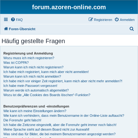
forum.azoren-online.com
FAQ
Registrieren
Anmelden
S
Foren-Übersicht
u
Häufig gestellte Fragen
c
h
Registrierung und Anmeldung
Wozu muss ich mich registrieren?
e
Was ist COPPA?
Warum kann ich mich nicht registrieren?
Ich habe mich registriert, kann mich aber nicht anmelden!
Warum kann ich mich nicht anmelden?
Ich habe mich vor einiger Zeit registriert, kann mich aber nicht mehr anmelden?!
Ich habe mein Passwort vergessen!
Warum werde ich automatisch abgemeldet?
Wozu ist die „Alle Cookies des Boards löschen“-Funktion?
Benutzerpräferenzen und -einstellungen
Wie kann ich meine Einstellungen ändern?
Wie kann ich verhindern, dass mein Benutzername in der Online-Liste auftaucht?
Die Forenuhr geht falsch!
Ich habe die Zeitzone eingestellt, aber die Forenuhr geht immer noch falsch!
Meine Sprache steht auf diesem Board nicht zur Auswahl!
Was sind das für Bilder, die bei meinem Benutzernamen angezeigt werden?