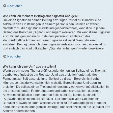
Nach oben
Wie kann ich meinem Beitrag eine Signatur anfügen?
Um eine Signatur an deinen Beitrag anzufügen, musst du zunächst eine
solche in den Einstellungen in deinem persönlichen Bereich entwerfen.
Nachdem du die Signatur erstellt und gespeichert hast, kannst du in jedem
Beitrag das Kästchen „Signatur anhängen“ aktivieren. Du kannst eine Signatur
auch hinzufügen, indem du in deinem persönlichen Bereich das
standardmäßige Anhängen deiner Signatur aktivierst. Wenn du einen
einzelnen Beitrag dennoch ohne Signatur verfassen möchtest, so kannst du
dort einfach das Kontrollkästchen „Signatur anhängen“ wieder deaktivieren.
Nach oben
Wie kann ich eine Umfrage erstellen?
Wenn du ein neues Thema eröffnest oder den ersten Beitrag eines Themas
bearbeitest, findest du ein Register „Umfrage erstellen“ unterhalb des
Formulars zur Beitragserstellung. Solltest du diesen Bereich nicht sehen
können, so hast du wahrscheinlich nicht die Berechtigung, Umfragen zu
erstellen. Du solltest einen Titel und mindestens zwei Antwortmöglichkeiten in
die entsprechenden Felder eingeben und dabei sicherstellen, dass jede
Antwortmöglichkeit in einer eigenen Zeile steht. Du kannst auch unter
„Auswahlmöglichkeiten pro Benutzer“ festlegen, wie viele Optionen ein
Benutzer auswählen kann, welches Zeitlimit für die Umfrage gilt (0 bedeutet
dabei eine zeitlich unbegrenzte Umfrage) und schließlich, ob die Benutzer ihre
Stimme ändern können.