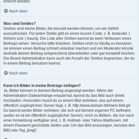
erreicht werden.
Nach oben
Was sind Smilies?
Smilies sind kleine Bilder, die benutzt werden können, um ein Gefühl
auszudrücken. Für jeden Smilie gibt es einen kurzen Code, z. B. bedeutet :)
fröhlich und :( traurig. Die Liste aller Smilies kannst du beim Verfassen eines
Beitrags sehen. Versuche bitte trotzdem, Smilies nicht zu häufig zu benutzen,
sie können einen Beitrag schnell unlesbar machen und ein Moderator könnte
deshalb deinen Beitrag entsprechend überarbeiten oder gar komplett löschen.
Die Board-Administration kann auch die Anzahl der Smilies begrenzen, die du
in einem Beitrag benutzen kannst.
Nach oben
Kann ich Bilder in meine Beiträge einfügen?
Ja, Bilder können in deinem Beitrag angezeigt werden. Wenn die
Administration Dateianhänge erlaubt hat, kannst du das Bild auch direkt
hochladen. Ansonsten musst du zu einem Bild verlinken, das auf einem
öffentlich zugänglichen Server liegt, z. B. http://www.domain.tld/mein-bild.gif.
Du kannst weder Bilder verlinken, die sich auf deinem eigenen PC befinden
(außer es ist ein öffentlich zugänglicher Server), noch zu Bildern, die nur nach
einer Anmeldung verfügbar sind, z. B. Hotmail- oder Yahoo-Mailboxen, mit
einem Passwort geschützte Seiten usw. Um das Bild anzuzeigen, benutze den
BBCode-Tag „[img]“.