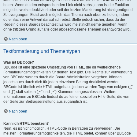
kannst du das Thema wieder ganz nach oben auf die erste Seite des Forums
holen. Wenn du den entsprechenden Link nicht siehst, dann ist die Funktion
möglicherweise deaktiviert oder seit der letzten Markierung ist nicht genügend
Zeit vergangen. Es ist auch möglich, das Thema nach oben zu holen, indem
du einfach eine Antwort darauf schreibst. Stelle jedoch sicher, dass du die
Regeln dieses Boards beachtest! Es wird meist nicht gerne gesehen, wenn
ohne triftigen Grund auf alte oder abgeschlossene Themen geantwortet wird.
Nach oben
Textformatierung und Thementypen
Was ist BBCode?
BBCode ist eine spezielle Umsetzung von HTML, die dir weitreichende
Formatierungsmöglichkeiten für deinen Text gibt. Die Rechte zur Verwendung
von BBCode werden durch die Board-Administration vergeben, können
jedoch auch durch dich für jeden einzelnen Beitrag deaktiviert werden.
BBCode ist ähnlich wie HTML aufgebaut, jedoch werden Tags von eckigen („[“
und „]“) statt spitzen („<“ und „>“) Klammern eingeschlossen. Weitere
Informationen zu BBCode findest du auf einer speziellen Hilfe-Seite, die von
der Seite zur Beitragserstellung aus zugänglich ist.
Nach oben
Kann ich HTML benutzen?
Nein, es ist nicht möglich, HTML-Code in Beiträgen zu verwenden. Die
meisten Formatierungsmöglichkeiten, die HTML bietet, können über BBCode