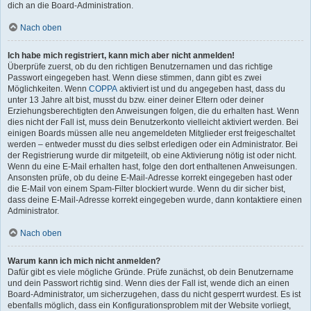
dich an die Board-Administration.
Nach oben
Ich habe mich registriert, kann mich aber nicht anmelden!
Überprüfe zuerst, ob du den richtigen Benutzernamen und das richtige
Passwort eingegeben hast. Wenn diese stimmen, dann gibt es zwei
Möglichkeiten. Wenn
COPPA
aktiviert ist und du angegeben hast, dass du
unter 13 Jahre alt bist, musst du bzw. einer deiner Eltern oder deiner
Erziehungsberechtigten den Anweisungen folgen, die du erhalten hast. Wenn
dies nicht der Fall ist, muss dein Benutzerkonto vielleicht aktiviert werden. Bei
einigen Boards müssen alle neu angemeldeten Mitglieder erst freigeschaltet
werden – entweder musst du dies selbst erledigen oder ein Administrator. Bei
der Registrierung wurde dir mitgeteilt, ob eine Aktivierung nötig ist oder nicht.
Wenn du eine E-Mail erhalten hast, folge den dort enthaltenen Anweisungen.
Ansonsten prüfe, ob du deine E-Mail-Adresse korrekt eingegeben hast oder
die E-Mail von einem Spam-Filter blockiert wurde. Wenn du dir sicher bist,
dass deine E-Mail-Adresse korrekt eingegeben wurde, dann kontaktiere einen
Administrator.
Nach oben
Warum kann ich mich nicht anmelden?
Dafür gibt es viele mögliche Gründe. Prüfe zunächst, ob dein Benutzername
und dein Passwort richtig sind. Wenn dies der Fall ist, wende dich an einen
Board-Administrator, um sicherzugehen, dass du nicht gesperrt wurdest. Es ist
ebenfalls möglich, dass ein Konfigurationsproblem mit der Website vorliegt,