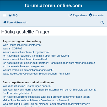
forum.azoren-online.com
FAQ
Registrieren
Anmelden
S
Foren-Übersicht
u
Häufig gestellte Fragen
c
h
Registrierung und Anmeldung
Wozu muss ich mich registrieren?
e
Was ist COPPA?
Warum kann ich mich nicht registrieren?
Ich habe mich registriert, kann mich aber nicht anmelden!
Warum kann ich mich nicht anmelden?
Ich habe mich vor einiger Zeit registriert, kann mich aber nicht mehr anmelden?!
Ich habe mein Passwort vergessen!
Warum werde ich automatisch abgemeldet?
Wozu ist die „Alle Cookies des Boards löschen“-Funktion?
Benutzerpräferenzen und -einstellungen
Wie kann ich meine Einstellungen ändern?
Wie kann ich verhindern, dass mein Benutzername in der Online-Liste auftaucht?
Die Forenuhr geht falsch!
Ich habe die Zeitzone eingestellt, aber die Forenuhr geht immer noch falsch!
Meine Sprache steht auf diesem Board nicht zur Auswahl!
Was sind das für Bilder, die bei meinem Benutzernamen angezeigt werden?