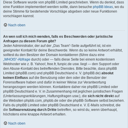
Diese Software wurde von phpBB Limited geschrieben. Wenn du denkst, dass
eine Funktion implementiert werden sollte, dann besuche
phpBB Ideas
, wo du
deine Stimme für bestehende Vorschläge abgeben oder neue Funktionen
vorschlagen kannst.
Nach oben
An wen soll ich mich wenden, falls es Beschwerden oder juristische
Anfragen zu diesem Forum gibt?
Jeder Administrator, der auf der „Das Team“-Seite aufgeführt ist, ist ein
geeigneter Kontakt für deine Beschwerde. Wenn du so keine Antwort erhältst,
solltest du den Besitzer der Domain kontaktieren (führe dazu eine
„WHOIS“-Abfrage
durch) oder — falls diese Seite bei einem kostenlosen
Webhoster wie z. B. Yahoo!, free.fr, funpic.de usw. liegt — den Support oder
den Abuse-Kontakt des betreffenden Dienstes. Bitte beachte, dass phpBB
Limited (phpBB.com) und phpBB Deutschland e. V. (phpBB.de)
absolut
keinen Einfluss
auf die Benutzung oder den oder die Benutzer der
Forensoftware haben und dafür in keiner Weise zur Verantwortung
herangezogen werden können. Kontaktiere daher nie phpBB Limited oder
phpBB Deutschland e. V. in Zusammenhang mit jeglichen juristischen Fragen
(Unterlassungserklärungen, Haftungsfragen usw.), die
sich nicht direkt
auf
die Websiten phpbb.com, phpbb.de oder die phpBB-Software selbst beziehen.
Falls du phpBB Limited oder phpBB Deutschland e. V. E-Mails schreibst, die
die
Softwarenutzung durch Dritte
betreffen, so wirst du, wenn überhaupt,
höchstens eine knappe Antwort erhalten.
Nach oben