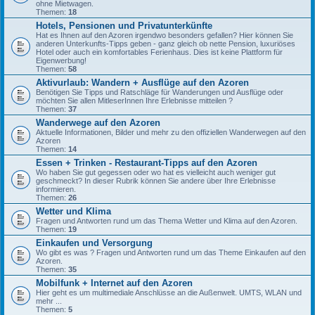
ohne Mietwagen.
Themen:
18
Hotels, Pensionen und Privatunterkünfte
Hat es Ihnen auf den Azoren irgendwo besonders gefallen? Hier können Sie
anderen Unterkunfts-Tipps geben - ganz gleich ob nette Pension, luxuriöses
Hotel oder auch ein komfortables Ferienhaus. Dies ist keine Plattform für
Eigenwerbung!
Themen:
58
Aktivurlaub: Wandern + Ausflüge auf den Azoren
Benötigen Sie Tipps und Ratschläge für Wanderungen und Ausflüge oder
möchten Sie allen MitleserInnen Ihre Erlebnisse mitteilen ?
Themen:
37
Wanderwege auf den Azoren
Aktuelle Informationen, Bilder und mehr zu den offiziellen Wanderwegen auf den
Azoren
Themen:
14
Essen + Trinken - Restaurant-Tipps auf den Azoren
Wo haben Sie gut gegessen oder wo hat es vielleicht auch weniger gut
geschmeckt? In dieser Rubrik können Sie andere über Ihre Erlebnisse
informieren.
Themen:
26
Wetter und Klima
Fragen und Antworten rund um das Thema Wetter und Klima auf den Azoren.
Themen:
19
Einkaufen und Versorgung
Wo gibt es was ? Fragen und Antworten rund um das Theme Einkaufen auf den
Azoren.
Themen:
35
Mobilfunk + Internet auf den Azoren
Hier geht es um multimediale Anschlüsse an die Außenwelt. UMTS, WLAN und
mehr ...
Themen:
5