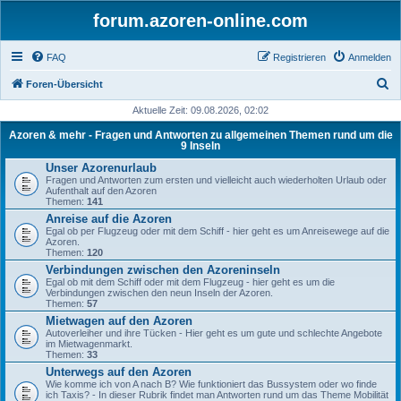
forum.azoren-online.com
FAQ
Registrieren
Anmelden
S
Foren-Übersicht
u
Aktuelle Zeit: 09.08.2026, 02:02
c
Azoren & mehr - Fragen und Antworten zu allgemeinen Themen rund um die
9 Inseln
h
Unser Azorenurlaub
e
Fragen und Antworten zum ersten und vielleicht auch wiederholten Urlaub oder
Aufenthalt auf den Azoren
Themen:
141
Anreise auf die Azoren
Egal ob per Flugzeug oder mit dem Schiff - hier geht es um Anreisewege auf die
Azoren.
Themen:
120
Verbindungen zwischen den Azoreninseln
Egal ob mit dem Schiff oder mit dem Flugzeug - hier geht es um die
Verbindungen zwischen den neun Inseln der Azoren.
Themen:
57
Mietwagen auf den Azoren
Autoverleiher und ihre Tücken - Hier geht es um gute und schlechte Angebote
im Mietwagenmarkt.
Themen:
33
Unterwegs auf den Azoren
Wie komme ich von A nach B? Wie funktioniert das Bussystem oder wo finde
ich Taxis? - In dieser Rubrik findet man Antworten rund um das Theme Mobilität