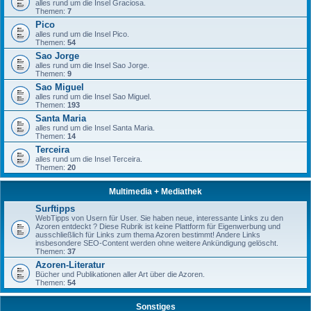
alles rund um die Insel Graciosa.
Themen:
7
Pico
alles rund um die Insel Pico.
Themen:
54
Sao Jorge
alles rund um die Insel Sao Jorge.
Themen:
9
Sao Miguel
alles rund um die Insel Sao Miguel.
Themen:
193
Santa Maria
alles rund um die Insel Santa Maria.
Themen:
14
Terceira
alles rund um die Insel Terceira.
Themen:
20
Multimedia + Mediathek
Surftipps
WebTipps von Usern für User. Sie haben neue, interessante Links zu den
Azoren entdeckt ? Diese Rubrik ist keine Plattform für Eigenwerbung und
ausschließlich für Links zum thema Azoren bestimmt! Andere Links
insbesondere SEO-Content werden ohne weitere Ankündigung gelöscht.
Themen:
37
Azoren-Literatur
Bücher und Publikationen aller Art über die Azoren.
Themen:
54
Sonstiges