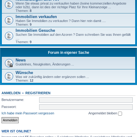
Wenn Sie etwas privat zu verkaufen haben (keine kommerziellen Angebote
oder b2b), dann ist dies der richtige Platz für Ihre Kleinanzeige ...
Themen:
8
Immobilien verkaufen
Haben Sie Immobilien zu verkaufen ? Dann hier rein damit ....
Themen:
9
Immobilien Gesuche
Suchen Sie Immobilien auf den Azoren ? Dann schreiben Sie was Ihnen gefällt
....
Themen:
9
Forum in eigener Sache
News
Guidelines, Neuigkeiten, Änderungen ...
Wünsche
Was wir zukünftig ändern oder ergänzen sollen ...
Themen:
12
ANMELDEN
•
REGISTRIEREN
Benutzername:
Passwort:
Ich habe mein Passwort vergessen
Angemeldet bleiben
WER IST ONLINE?
Insgesamt sind
55
Besucher online :: 0 sichtbare Mitglieder, 0 unsichtbare Mitglieder und