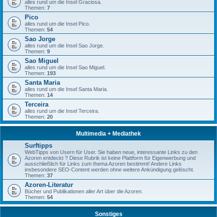
alles rund um die Insel Graciosa.
Themen:
7
Pico
alles rund um die Insel Pico.
Themen:
54
Sao Jorge
alles rund um die Insel Sao Jorge.
Themen:
9
Sao Miguel
alles rund um die Insel Sao Miguel.
Themen:
193
Santa Maria
alles rund um die Insel Santa Maria.
Themen:
14
Terceira
alles rund um die Insel Terceira.
Themen:
20
Multimedia + Mediathek
Surftipps
WebTipps von Usern für User. Sie haben neue, interessante Links zu den
Azoren entdeckt ? Diese Rubrik ist keine Plattform für Eigenwerbung und
ausschließlich für Links zum thema Azoren bestimmt! Andere Links
insbesondere SEO-Content werden ohne weitere Ankündigung gelöscht.
Themen:
37
Azoren-Literatur
Bücher und Publikationen aller Art über die Azoren.
Themen:
54
Sonstiges