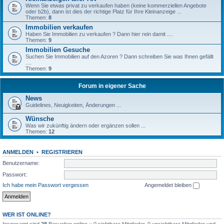
Wenn Sie etwas privat zu verkaufen haben (keine kommerziellen Angebote
oder b2b), dann ist dies der richtige Platz für Ihre Kleinanzeige ...
Themen:
8
Immobilien verkaufen
Haben Sie Immobilien zu verkaufen ? Dann hier rein damit ....
Themen:
9
Immobilien Gesuche
Suchen Sie Immobilien auf den Azoren ? Dann schreiben Sie was Ihnen gefällt
....
Themen:
9
Forum in eigener Sache
News
Guidelines, Neuigkeiten, Änderungen ...
Wünsche
Was wir zukünftig ändern oder ergänzen sollen ...
Themen:
12
ANMELDEN
•
REGISTRIEREN
Benutzername:
Passwort:
Ich habe mein Passwort vergessen
Angemeldet bleiben
WER IST ONLINE?
Insgesamt sind
28
Besucher online :: 0 sichtbare Mitglieder, 0 unsichtbare Mitglieder und