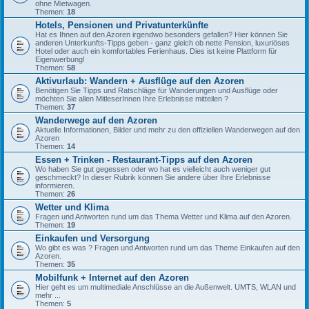
ohne Mietwagen.
Themen:
18
Hotels, Pensionen und Privatunterkünfte
Hat es Ihnen auf den Azoren irgendwo besonders gefallen? Hier können Sie
anderen Unterkunfts-Tipps geben - ganz gleich ob nette Pension, luxuriöses
Hotel oder auch ein komfortables Ferienhaus. Dies ist keine Plattform für
Eigenwerbung!
Themen:
58
Aktivurlaub: Wandern + Ausflüge auf den Azoren
Benötigen Sie Tipps und Ratschläge für Wanderungen und Ausflüge oder
möchten Sie allen MitleserInnen Ihre Erlebnisse mitteilen ?
Themen:
37
Wanderwege auf den Azoren
Aktuelle Informationen, Bilder und mehr zu den offiziellen Wanderwegen auf den
Azoren
Themen:
14
Essen + Trinken - Restaurant-Tipps auf den Azoren
Wo haben Sie gut gegessen oder wo hat es vielleicht auch weniger gut
geschmeckt? In dieser Rubrik können Sie andere über Ihre Erlebnisse
informieren.
Themen:
26
Wetter und Klima
Fragen und Antworten rund um das Thema Wetter und Klima auf den Azoren.
Themen:
19
Einkaufen und Versorgung
Wo gibt es was ? Fragen und Antworten rund um das Theme Einkaufen auf den
Azoren.
Themen:
35
Mobilfunk + Internet auf den Azoren
Hier geht es um multimediale Anschlüsse an die Außenwelt. UMTS, WLAN und
mehr ...
Themen:
5