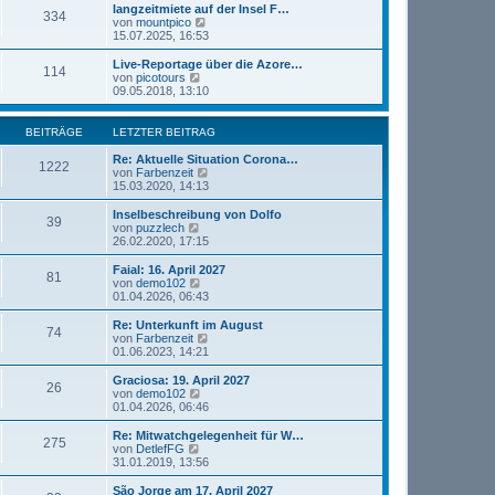
t
r
e
langzeitmiete auf der Insel F…
r
334
B
s
N
von
mountpico
a
e
t
e
15.07.2025, 16:53
g
i
e
u
t
r
e
Live-Reportage über die Azore…
r
114
B
s
N
von
picotours
a
e
t
e
09.05.2018, 13:10
g
i
e
u
t
r
e
r
B
s
BEITRÄGE
LETZTER BEITRAG
a
e
t
g
i
e
Re: Aktuelle Situation Corona…
1222
t
r
N
von
Farbenzeit
r
B
e
15.03.2020, 14:13
a
e
u
g
i
e
Inselbeschreibung von Dolfo
39
t
s
N
von
puzzlech
r
t
e
26.02.2020, 17:15
a
e
u
g
r
e
Faial: 16. April 2027
81
B
s
N
von
demo102
e
t
e
01.04.2026, 06:43
i
e
u
t
r
e
Re: Unterkunft im August
r
74
B
s
N
von
Farbenzeit
a
e
t
e
01.06.2023, 14:21
g
i
e
u
t
r
e
Graciosa: 19. April 2027
r
26
B
s
N
von
demo102
a
e
t
e
01.04.2026, 06:46
g
i
e
u
t
r
e
Re: Mitwatchgelegenheit für W…
r
275
B
s
N
von
DetlefFG
a
e
t
e
31.01.2019, 13:56
g
i
e
u
t
r
e
São Jorge am 17. April 2027