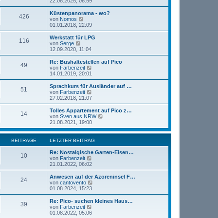
e
22.08.2025, 08:59
a
e
u
g
r
e
Küstenpanorama - wo?
426
B
s
N
von
Nomos
e
t
e
01.01.2018, 22:09
i
e
u
t
r
e
Werkstatt für LPG
r
116
B
s
N
von
Serge
a
e
t
e
12.09.2020, 11:04
g
i
e
u
t
r
e
Re: Bushaltestellen auf Pico
r
49
B
s
N
von
Farbenzeit
a
e
t
e
14.01.2019, 20:01
g
i
e
u
t
r
e
Sprachkurs für Ausländer auf …
r
51
B
s
N
von
Farbenzeit
a
e
t
e
27.02.2018, 21:07
g
i
e
u
t
r
e
Tolles Appartement auf Pico z…
r
14
B
s
N
von
Sven aus NRW
a
e
t
e
21.08.2021, 19:00
g
i
e
u
t
r
e
r
B
s
BEITRÄGE
LETZTER BEITRAG
a
e
t
g
i
e
Re: Nostalgische Garten-Eisen…
10
t
r
N
von
Farbenzeit
r
B
e
21.01.2022, 06:02
a
e
u
g
i
e
Anwesen auf der Azoreninsel F…
24
t
s
N
von
cantovento
r
t
e
01.08.2024, 15:23
a
e
u
g
r
e
Re: Pico- suchen kleines Haus…
39
B
s
N
von
Farbenzeit
e
t
e
01.08.2022, 05:06
i
e