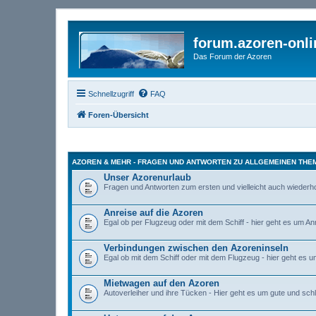
forum.azoren-onl
Das Forum der Azoren
Schnellzugriff
FAQ
Foren-Übersicht
AZOREN & MEHR - FRAGEN UND ANTWORTEN ZU ALLGEMEINEN THEM
Unser Azorenurlaub
Fragen und Antworten zum ersten und vielleicht auch wiederho
Anreise auf die Azoren
Egal ob per Flugzeug oder mit dem Schiff - hier geht es um An
Verbindungen zwischen den Azoreninseln
Egal ob mit dem Schiff oder mit dem Flugzeug - hier geht es 
Mietwagen auf den Azoren
Autoverleiher und ihre Tücken - Hier geht es um gute und sc