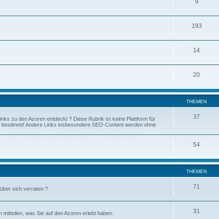
9
193
14
20
THEMEN
37
nks zu den Azoren entdeckt ? Diese Rubrik ist keine Plattform für
n bestimmt! Andere Links insbesondere SEO-Content werden ohne
54
THEMEN
71
 über sich verraten ?
31
n mitteilen, was Sie auf den Azoren erlebt haben.