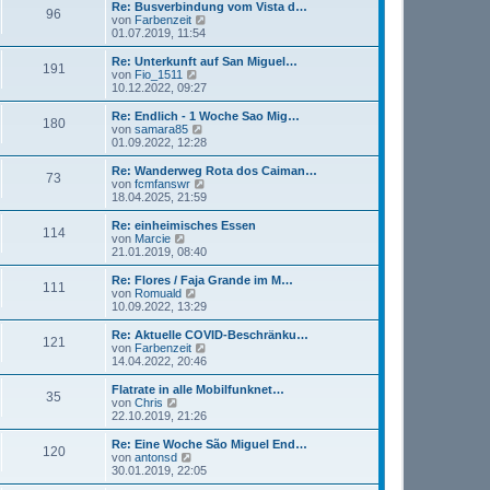
r
e
Re: Busverbindung vom Vista d…
r
96
B
s
N
von
Farbenzeit
a
e
t
e
01.07.2019, 11:54
g
i
e
u
t
r
e
Re: Unterkunft auf San Miguel…
r
191
B
s
N
von
Fio_1511
a
e
t
e
10.12.2022, 09:27
g
i
e
u
t
r
e
Re: Endlich - 1 Woche Sao Mig…
r
180
B
s
N
von
samara85
a
e
t
e
01.09.2022, 12:28
g
i
e
u
t
r
e
Re: Wanderweg Rota dos Caiman…
r
73
B
s
N
von
fcmfanswr
a
e
t
e
18.04.2025, 21:59
g
i
e
u
t
r
e
Re: einheimisches Essen
r
114
B
s
N
von
Marcie
a
e
t
e
21.01.2019, 08:40
g
i
e
u
t
r
e
Re: Flores / Faja Grande im M…
r
111
B
s
N
von
Romuald
a
e
t
e
10.09.2022, 13:29
g
i
e
u
t
r
e
Re: Aktuelle COVID-Beschränku…
r
121
B
s
N
von
Farbenzeit
a
e
t
e
14.04.2022, 20:46
g
i
e
u
t
r
e
Flatrate in alle Mobilfunknet…
r
35
B
s
N
von
Chris
a
e
t
e
22.10.2019, 21:26
g
i
e
u
t
r
e
Re: Eine Woche São Miguel End…
r
120
B
s
N
von
antonsd
a
e
t
e
30.01.2019, 22:05
g
i
e
u