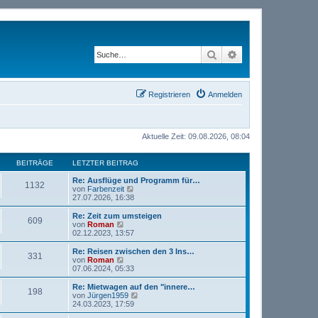
Suche
Erweiterte Suche
Registrieren
Anmelden
Aktuelle Zeit: 09.08.2026, 08:04
BEITRÄGE
LETZTER BEITRAG
Re: Ausflüge und Programm für…
1132
N
von
Farbenzeit
e
27.07.2026, 16:38
u
e
Re: Zeit zum umsteigen
609
s
N
von
Roman
t
e
02.12.2023, 13:57
e
u
r
e
Re: Reisen zwischen den 3 Ins…
331
B
s
N
von
Roman
e
t
e
07.06.2024, 05:33
i
e
u
t
r
e
Re: Mietwagen auf den "innere…
r
198
B
s
N
von
Jürgen1959
a
e
t
e
24.03.2023, 17:59
g
i
e
u
t