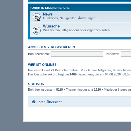
FORUM IN EIGENER SACHE
News
Guidelines, Neuigkeiten, Änderungen ...
Wünsche
Was wir zukünftig ändern oder ergänzen sollen ...
ANMELDEN
•
REGISTRIEREN
Benutzername:
Passwort:
WER IST ONLINE?
Insgesamt sind
21
Besucher online :: 0 sichtbare Mitglieder, 0 unsichtba
Der Besucherrekord liegt bei
1469
Besuchern, die am 04.08.2026, 08:58 g
STATISTIK
Beiträge insgesamt
8119
• Themen insgesamt
1620
• Mitglieder insgesa
Foren-Übersicht