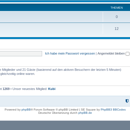
THEMEN
0
12
Ich habe mein Passwort vergessen
|
Angemeldet bleiben
re Mitglieder und 21 Gäste (basierend auf den aktiven Besuchern der letzten 5 Minuten)
leichzeitig online waren.
mt
1269
• Unser neuestes Mitglied:
Kubi
Powered by
phpBB
® Forum Software © phpBB Limited | SE Square by
PhpBB3 BBCodes
Deutsche Übersetzung durch
phpBB.de