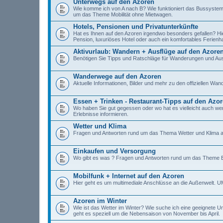
Unterwegs auf den Azoren
Wie komme ich von A nach B? Wie funktioniert das Bussystem o
um das Theme Mobilität ohne Mietwagen.
Hotels, Pensionen und Privatunterkünfte
Hat es Ihnen auf den Azoren irgendwo besonders gefallen? Hi
Pension, luxuriöses Hotel oder auch ein komfortables Ferienha
Aktivurlaub: Wandern + Ausflüge auf den Azore
Benötigen Sie Tipps und Ratschläge für Wanderungen und Ausfl
Wanderwege auf den Azoren
Aktuelle Informationen, Bilder und mehr zu den offiziellen W
Essen + Trinken - Restaurant-Tipps auf den Azo
Wo haben Sie gut gegessen oder wo hat es vielleicht auch we
Erlebnisse informieren.
Wetter und Klima
Fragen und Antworten rund um das Thema Wetter und Klima a
Einkaufen und Versorgung
Wo gibt es was ? Fragen und Antworten rund um das Theme E
Mobilfunk + Internet auf den Azoren
Hier geht es um multimediale Anschlüsse an die Außenwelt. 
Azoren im Winter
Wie ist das Wetter im Winter? Wie suche ich eine geeignete U
geht es speziell um die Nebensaison von November bis April.