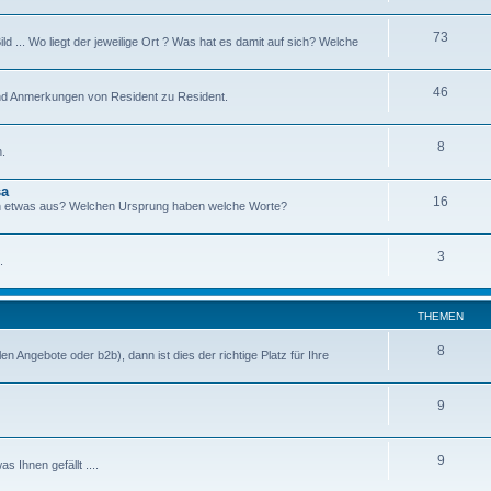
73
ld ... Wo liegt der jeweilige Ort ? Was hat es damit auf sich? Welche
46
s und Anmerkungen von Resident zu Resident.
8
.
sa
16
man etwas aus? Welchen Ursprung haben welche Worte?
3
.
THEMEN
8
 Angebote oder b2b), dann ist dies der richtige Platz für Ihre
9
9
 Ihnen gefällt ....