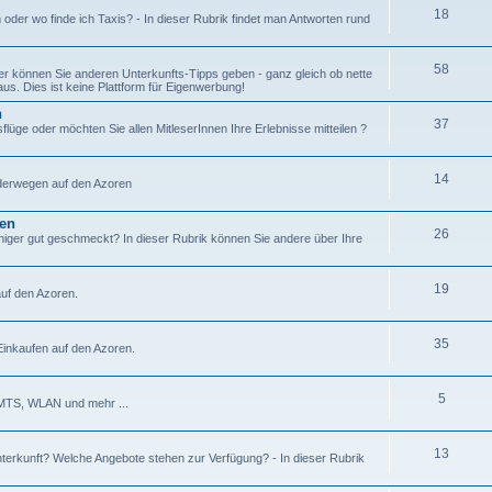
18
der wo finde ich Taxis? - In dieser Rubrik findet man Antworten rund
58
er können Sie anderen Unterkunfts-Tipps geben - ganz gleich ob nette
us. Dies ist keine Plattform für Eigenwerbung!
n
37
üge oder möchten Sie allen MitleserInnen Ihre Erlebnisse mitteilen ?
14
anderwegen auf den Azoren
ren
26
niger gut geschmeckt? In dieser Rubrik können Sie andere über Ihre
19
uf den Azoren.
35
inkaufen auf den Azoren.
5
UMTS, WLAN und mehr ...
13
nterkunft? Welche Angebote stehen zur Verfügung? - In dieser Rubrik