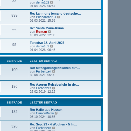
r
33
B
s
N
von
demo102
a
e
t
e
01.04.2026, 06:44
g
i
e
u
t
r
e
Re: kann uns jemand deutsche…
r
839
B
s
N
von
Pillendreher61
a
e
t
e
02.03.2021, 15:38
g
i
e
u
t
r
e
Re: Santa Maria-Klima
r
55
B
s
N
von
Roman
a
e
t
e
10.09.2022, 22:03
g
i
e
u
t
r
e
Terceira: 18. April 2027
r
95
B
s
N
von
demo102
a
e
t
e
01.04.2026, 06:45
g
i
e
u
t
r
e
r
B
s
BEITRÄGE
LETZTER BEITRAG
a
e
t
g
i
e
Re: Mitsegelmöglichkeiten auf…
100
t
r
N
von
Farbenzeit
r
B
e
30.08.2021, 05:00
a
e
u
g
i
e
Re: Azoren Reisebericht in de…
t
s
186
N
von
Farbenzeit
r
t
e
26.02.2019, 12:12
a
e
u
g
r
e
B
s
BEITRÄGE
LETZTER BEITRAG
e
t
i
e
Re: Hallo aus Hessen
t
182
r
N
von
CanicoBaixo
r
B
e
03.10.2024, 10:56
a
e
u
g
i
e
Re: Sep. 23 - 4 Wochen - 5 In…
326
t
s
N
von
Farbenzeit
r
t