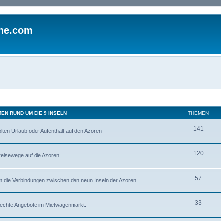
ine.com
EN RUND UM DIE 9 INSELN
THEMEN
141
lten Urlaub oder Aufenthalt auf den Azoren
120
reisewege auf die Azoren.
57
um die Verbindungen zwischen den neun Inseln der Azoren.
33
hlechte Angebote im Mietwagenmarkt.