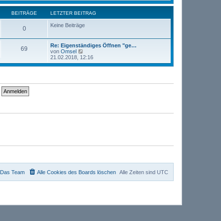
u
t
r
e
r
B
s
BEITRÄGE
LETZTER BEITRAG
a
e
t
g
i
e
Keine Beiträge
0
t
r
r
B
a
e
Re: Eigenständiges Öffnen "ge…
g
i
69
N
von
Omsel
t
e
21.02.2018, 12:16
r
u
a
e
g
s
t
e
r
B
e
i
t
r
a
g
Das Team
Alle Cookies des Boards löschen
Alle Zeiten sind
UTC