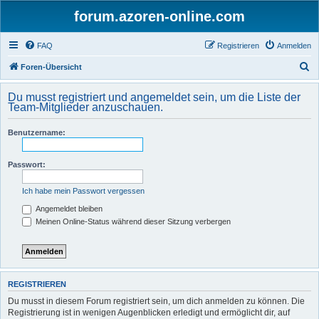
forum.azoren-online.com
FAQ
Registrieren
Anmelden
S
Foren-Übersicht
u
Du musst registriert und angemeldet sein, um die Liste der
c
Team-Mitglieder anzuschauen.
h
Benutzername:
e
Passwort:
Ich habe mein Passwort vergessen
Angemeldet bleiben
Meinen Online-Status während dieser Sitzung verbergen
REGISTRIEREN
Du musst in diesem Forum registriert sein, um dich anmelden zu können. Die
Registrierung ist in wenigen Augenblicken erledigt und ermöglicht dir, auf