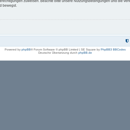
 Berechtigungen zuweisen. Beachte bitte unsere Nutzungsbedingungen und die verwa
rd bewegst.
Powered by
phpBB
® Forum Software © phpBB Limited | SE Square by
PhpBB3 BBCodes
Deutsche Übersetzung durch
phpBB.de