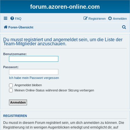
forum.azoren-online.com
FAQ
Registrieren
Anmelden
S
Foren-Übersicht
u
Du musst registriert und angemeldet sein, um die Liste der
c
Team-Mitglieder anzuschauen.
h
Benutzername:
e
Passwort:
Ich habe mein Passwort vergessen
Angemeldet bleiben
Meinen Online-Status während dieser Sitzung verbergen
REGISTRIEREN
Du musst in diesem Forum registriert sein, um dich anmelden zu können. Die
Registrierung ist in wenigen Augenblicken erledigt und ermöglicht dir, auf