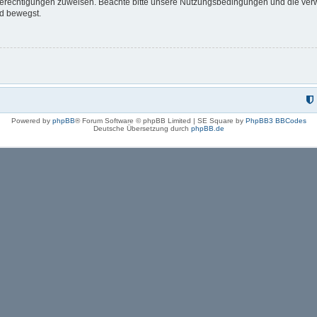
 Berechtigungen zuweisen. Beachte bitte unsere Nutzungsbedingungen und die verwa
rd bewegst.
Powered by
phpBB
® Forum Software © phpBB Limited | SE Square by
PhpBB3 BBCodes
Deutsche Übersetzung durch
phpBB.de