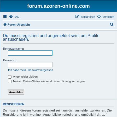
forum.azoren-online.com
FAQ
Registrieren
Anmelden
S
Foren-Übersicht
u
Du musst registriert und angemeldet sein, um Profile
c
anzuschauen.
h
Benutzername:
e
Passwort:
Ich habe mein Passwort vergessen
Angemeldet bleiben
Meinen Online-Status während dieser Sitzung verbergen
REGISTRIEREN
Du musst in diesem Forum registriert sein, um dich anmelden zu können. Die
Registrierung ist in wenigen Augenblicken erledigt und ermöglicht dir, auf