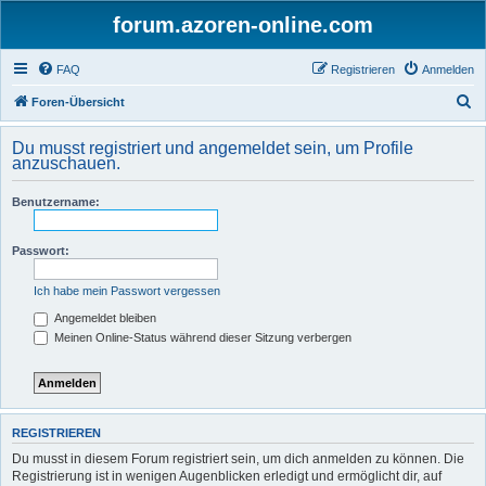
forum.azoren-online.com
FAQ
Registrieren
Anmelden
S
Foren-Übersicht
u
Du musst registriert und angemeldet sein, um Profile
c
anzuschauen.
h
Benutzername:
e
Passwort:
Ich habe mein Passwort vergessen
Angemeldet bleiben
Meinen Online-Status während dieser Sitzung verbergen
REGISTRIEREN
Du musst in diesem Forum registriert sein, um dich anmelden zu können. Die
Registrierung ist in wenigen Augenblicken erledigt und ermöglicht dir, auf