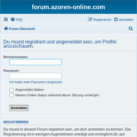
forum.azoren-online.com
FAQ
Registrieren
Anmelden
S
Foren-Übersicht
u
Du musst registriert und angemeldet sein, um Profile
c
anzuschauen.
h
Benutzername:
e
Passwort:
Ich habe mein Passwort vergessen
Angemeldet bleiben
Meinen Online-Status während dieser Sitzung verbergen
REGISTRIEREN
Du musst in diesem Forum registriert sein, um dich anmelden zu können. Die
Registrierung ist in wenigen Augenblicken erledigt und ermöglicht dir, auf