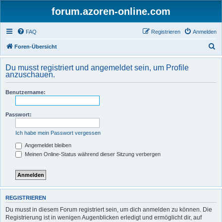
forum.azoren-online.com
FAQ
Registrieren
Anmelden
S
Foren-Übersicht
u
Du musst registriert und angemeldet sein, um Profile
c
anzuschauen.
h
Benutzername:
e
Passwort:
Ich habe mein Passwort vergessen
Angemeldet bleiben
Meinen Online-Status während dieser Sitzung verbergen
REGISTRIEREN
Du musst in diesem Forum registriert sein, um dich anmelden zu können. Die
Registrierung ist in wenigen Augenblicken erledigt und ermöglicht dir, auf