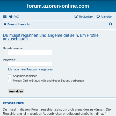
forum.azoren-online.com
FAQ
Registrieren
Anmelden
S
Foren-Übersicht
u
Du musst registriert und angemeldet sein, um Profile
c
anzuschauen.
h
Benutzername:
e
Passwort:
Ich habe mein Passwort vergessen
Angemeldet bleiben
Meinen Online-Status während dieser Sitzung verbergen
REGISTRIEREN
Du musst in diesem Forum registriert sein, um dich anmelden zu können. Die
Registrierung ist in wenigen Augenblicken erledigt und ermöglicht dir, auf