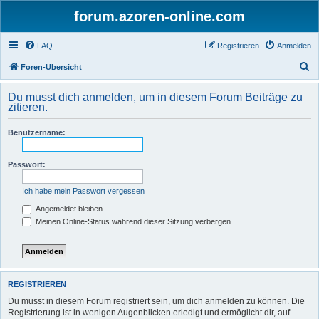
forum.azoren-online.com
FAQ
Registrieren
Anmelden
S
Foren-Übersicht
u
Du musst dich anmelden, um in diesem Forum Beiträge zu
c
zitieren.
h
Benutzername:
e
Passwort:
Ich habe mein Passwort vergessen
Angemeldet bleiben
Meinen Online-Status während dieser Sitzung verbergen
REGISTRIEREN
Du musst in diesem Forum registriert sein, um dich anmelden zu können. Die
Registrierung ist in wenigen Augenblicken erledigt und ermöglicht dir, auf