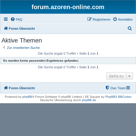
forum.azoren-online.com
FAQ
Registrieren
Anmelden
S
Foren-Übersicht
u
Aktive Themen
c
Zur erweiterten Suche
h
Die Suche ergab 0 Treffer • Seite
1
von
1
e
Es wurden keine passenden Ergebnisse gefunden.
Die Suche ergab 0 Treffer • Seite
1
von
1
Gehe zu
Foren-Übersicht
Das Team
Powered by
phpBB
® Forum Software © phpBB Limited | SE Square by
PhpBB3 BBCodes
Deutsche Übersetzung durch
phpBB.de