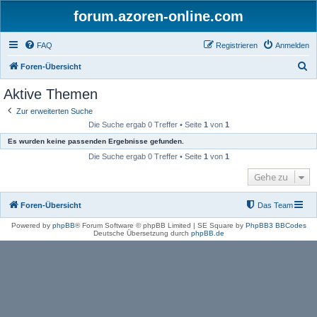
forum.azoren-online.com
FAQ
Registrieren
Anmelden
S
Foren-Übersicht
u
Aktive Themen
c
Zur erweiterten Suche
h
Die Suche ergab 0 Treffer • Seite
1
von
1
e
Es wurden keine passenden Ergebnisse gefunden.
Die Suche ergab 0 Treffer • Seite
1
von
1
Gehe zu
Foren-Übersicht
Das Team
Powered by
phpBB
® Forum Software © phpBB Limited | SE Square by
PhpBB3 BBCodes
Deutsche Übersetzung durch
phpBB.de