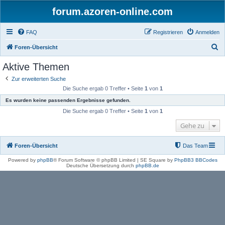
forum.azoren-online.com
FAQ
Registrieren
Anmelden
S
Foren-Übersicht
u
Aktive Themen
c
Zur erweiterten Suche
h
Die Suche ergab 0 Treffer • Seite
1
von
1
e
Es wurden keine passenden Ergebnisse gefunden.
Die Suche ergab 0 Treffer • Seite
1
von
1
Gehe zu
Foren-Übersicht
Das Team
Powered by
phpBB
® Forum Software © phpBB Limited | SE Square by
PhpBB3 BBCodes
Deutsche Übersetzung durch
phpBB.de