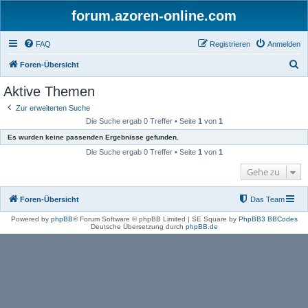
forum.azoren-online.com
FAQ
Registrieren
Anmelden
S
Foren-Übersicht
u
Aktive Themen
c
Zur erweiterten Suche
h
Die Suche ergab 0 Treffer • Seite
1
von
1
e
Es wurden keine passenden Ergebnisse gefunden.
Die Suche ergab 0 Treffer • Seite
1
von
1
Gehe zu
Foren-Übersicht
Das Team
Powered by
phpBB
® Forum Software © phpBB Limited | SE Square by
PhpBB3 BBCodes
Deutsche Übersetzung durch
phpBB.de