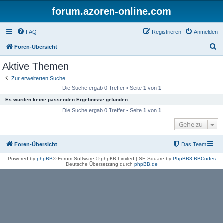
forum.azoren-online.com
FAQ
Registrieren
Anmelden
S
Foren-Übersicht
u
Aktive Themen
c
Zur erweiterten Suche
h
Die Suche ergab 0 Treffer • Seite
1
von
1
e
Es wurden keine passenden Ergebnisse gefunden.
Die Suche ergab 0 Treffer • Seite
1
von
1
Gehe zu
Foren-Übersicht
Das Team
Powered by
phpBB
® Forum Software © phpBB Limited | SE Square by
PhpBB3 BBCodes
Deutsche Übersetzung durch
phpBB.de