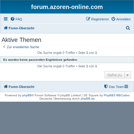
forum.azoren-online.com
FAQ
Registrieren
Anmelden
S
Foren-Übersicht
u
Aktive Themen
c
Zur erweiterten Suche
h
Die Suche ergab 0 Treffer • Seite
1
von
1
e
Es wurden keine passenden Ergebnisse gefunden.
Die Suche ergab 0 Treffer • Seite
1
von
1
Gehe zu
Foren-Übersicht
Das Team
Powered by
phpBB
® Forum Software © phpBB Limited | SE Square by
PhpBB3 BBCodes
Deutsche Übersetzung durch
phpBB.de