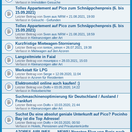
Verfasst in
Immobilien Gesuche
Tolles Appartement auf Pico zum Schnäppchenpreis (6. bis
15.09.2021)
Letzter Beitrag von
Sven aus NRW
«
21.08.2021, 19:00
Verfasst in
Gesucht - Gefunden
Tolles Appartement auf Pico zum Schnäppchenpreis (6. bis
15.09.2021)
Letzter Beitrag von
Sven aus NRW
«
21.08.2021, 18:59
Verfasst in
Kleinanzeigen aller Art
Kurzfristige Mietwagen-Stornierung
Letzter Beitrag von
tonton_simon
«
26.07.2021, 19:38
Verfasst in
Mietwagen auf den Azoren
Langzeitmiete in Faial
Letzter Beitrag von
mountpico
«
28.03.2021, 15:03
Verfasst in
Kleinanzeigen aller Art
Werkstatt für LPG
Letzter Beitrag von
Serge
«
12.09.2020, 11:04
Verfasst in
Azoren für Residenten
Elektromobil online auch kaufen! :)
Letzter Beitrag von
Dolfo
«
03.05.2020, 14:22
Verfasst in
Reiseberichte
Suchmaschinenoptimierung für Deutschland / Ausland /
Frankfurt
Letzter Beitrag von
Dolfo
«
10.03.2020, 21:44
Verfasst in
Kleinanzeigen aller Art
Suchst Du eine absolut geniale Unterkunft auf Pico? Pocinho
Bay ist die Top Adresse!
Letzter Beitrag von
Dolfo
«
04.03.2020, 00:50
Verfasst in
Hotels, Pensionen und Privatunterkünfte
AZORES AIRLINES..... NEWS! Nonstop-Flug von Paris nach