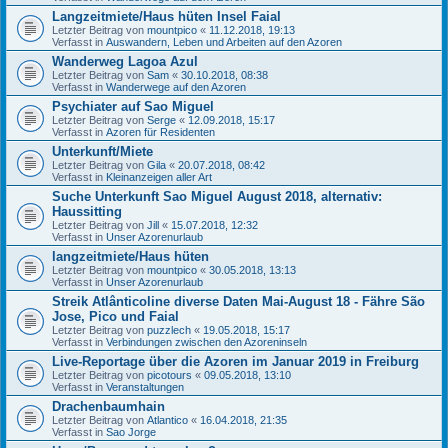
Langzeitmiete/Haus hüten Insel Faial
Letzter Beitrag von
mountpico
«
11.12.2018, 19:13
Verfasst in
Auswandern, Leben und Arbeiten auf den Azoren
Wanderweg Lagoa Azul
Letzter Beitrag von
Sam
«
30.10.2018, 08:38
Verfasst in
Wanderwege auf den Azoren
Psychiater auf Sao Miguel
Letzter Beitrag von
Serge
«
12.09.2018, 15:17
Verfasst in
Azoren für Residenten
Unterkunft/Miete
Letzter Beitrag von
Gila
«
20.07.2018, 08:42
Verfasst in
Kleinanzeigen aller Art
Suche Unterkunft Sao Miguel August 2018, alternativ:
Haussitting
Letzter Beitrag von
Jill
«
15.07.2018, 12:32
Verfasst in
Unser Azorenurlaub
langzeitmiete/Haus hüten
Letzter Beitrag von
mountpico
«
30.05.2018, 13:13
Verfasst in
Unser Azorenurlaub
Streik Atlânticoline diverse Daten Mai-August 18 - Fähre São
Jose, Pico und Faial
Letzter Beitrag von
puzzlech
«
19.05.2018, 15:17
Verfasst in
Verbindungen zwischen den Azoreninseln
Live-Reportage über die Azoren im Januar 2019 in Freiburg
Letzter Beitrag von
picotours
«
09.05.2018, 13:10
Verfasst in
Veranstaltungen
Drachenbaumhain
Letzter Beitrag von
Atlantico
«
16.04.2018, 21:35
Verfasst in
Sao Jorge