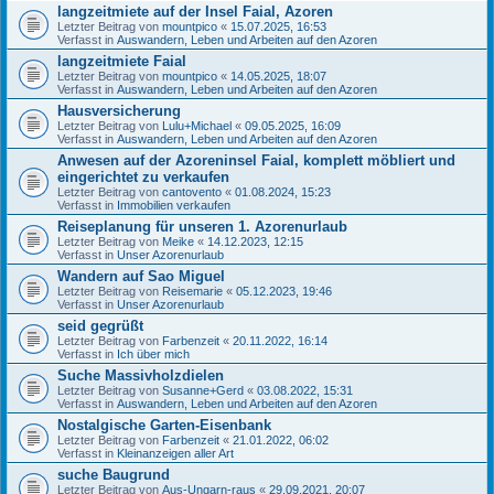
langzeitmiete auf der Insel Faial, Azoren
Letzter Beitrag von
mountpico
«
15.07.2025, 16:53
Verfasst in
Auswandern, Leben und Arbeiten auf den Azoren
langzeitmiete Faial
Letzter Beitrag von
mountpico
«
14.05.2025, 18:07
Verfasst in
Auswandern, Leben und Arbeiten auf den Azoren
Hausversicherung
Letzter Beitrag von
Lulu+Michael
«
09.05.2025, 16:09
Verfasst in
Auswandern, Leben und Arbeiten auf den Azoren
Anwesen auf der Azoreninsel Faial, komplett möbliert und
eingerichtet zu verkaufen
Letzter Beitrag von
cantovento
«
01.08.2024, 15:23
Verfasst in
Immobilien verkaufen
Reiseplanung für unseren 1. Azorenurlaub
Letzter Beitrag von
Meike
«
14.12.2023, 12:15
Verfasst in
Unser Azorenurlaub
Wandern auf Sao Miguel
Letzter Beitrag von
Reisemarie
«
05.12.2023, 19:46
Verfasst in
Unser Azorenurlaub
seid gegrüßt
Letzter Beitrag von
Farbenzeit
«
20.11.2022, 16:14
Verfasst in
Ich über mich
Suche Massivholzdielen
Letzter Beitrag von
Susanne+Gerd
«
03.08.2022, 15:31
Verfasst in
Auswandern, Leben und Arbeiten auf den Azoren
Nostalgische Garten-Eisenbank
Letzter Beitrag von
Farbenzeit
«
21.01.2022, 06:02
Verfasst in
Kleinanzeigen aller Art
suche Baugrund
Letzter Beitrag von
Aus-Ungarn-raus
«
29.09.2021, 20:07