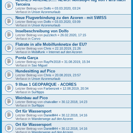
Terceira
Letzter Beitrag von
Dolfo
«
03.03.2020, 03:24
Verfasst in
Unser Azorenurlaub
Neue Flugverbindung zu den Azoren - mit SWISS
Letzter Beitrag von
Dolfo
«
03.03.2020, 03:09
Verfasst in
Unser Azorenurlaub
Inselbeschreibung von Dolfo
Letzter Beitrag von
puzzlech
«
26.02.2020, 17:15
Verfasst in
Corvo
Flatrate in alle Mobilfunknetze der EU?
Letzter Beitrag von
Chris
«
22.10.2019, 21:26
Verfasst in
Mobilfunk + Internet auf den Azoren
Ponta Garça
Letzter Beitrag von
RayPir2018
«
31.08.2019, 15:34
Verfasst in
Sao Miguel
Hundesitting auf Pico
Letzter Beitrag von
Chris
«
20.08.2019, 23:57
Verfasst in
Unser Azorenurlaub
9 Ilhas 1 GEOPARQUE - ACORES
Letzter Beitrag von
Farbenzeit
«
12.08.2019, 20:34
Verfasst in
Surftipps
Weinbau auf Pico
Letzter Beitrag von
chaivallier
«
30.12.2018, 14:23
Verfasst in
Surftipps
Ort für Wassersport
Letzter Beitrag von
Daniellll44
«
30.12.2018, 14:16
Verfasst in
Wanderwege auf den Azoren
Ort für Wassersport
Letzter Beitrag von
Daniellll44
«
30.12.2018, 14:16
Verfasst in
Wanderwege auf den Azoren