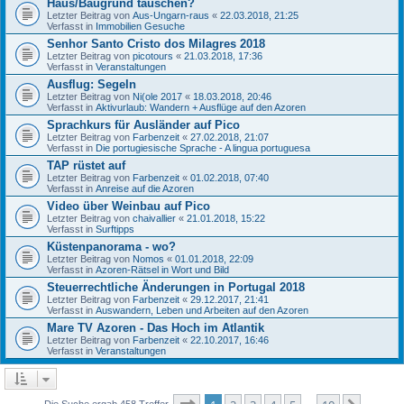
Haus/Baugrund tauschen?
Letzter Beitrag von
Aus-Ungarn-raus
«
22.03.2018, 21:25
Verfasst in
Immobilien Gesuche
Senhor Santo Cristo dos Milagres 2018
Letzter Beitrag von
picotours
«
21.03.2018, 17:36
Verfasst in
Veranstaltungen
Ausflug: Segeln
Letzter Beitrag von
Ni(ole 2017
«
18.03.2018, 20:46
Verfasst in
Aktivurlaub: Wandern + Ausflüge auf den Azoren
Sprachkurs für Ausländer auf Pico
Letzter Beitrag von
Farbenzeit
«
27.02.2018, 21:07
Verfasst in
Die portugiesische Sprache - A lingua portuguesa
TAP rüstet auf
Letzter Beitrag von
Farbenzeit
«
01.02.2018, 07:40
Verfasst in
Anreise auf die Azoren
Video über Weinbau auf Pico
Letzter Beitrag von
chaivallier
«
21.01.2018, 15:22
Verfasst in
Surftipps
Küstenpanorama - wo?
Letzter Beitrag von
Nomos
«
01.01.2018, 22:09
Verfasst in
Azoren-Rätsel in Wort und Bild
Steuerrechtliche Änderungen in Portugal 2018
Letzter Beitrag von
Farbenzeit
«
29.12.2017, 21:41
Verfasst in
Auswandern, Leben und Arbeiten auf den Azoren
Mare TV Azoren - Das Hoch im Atlantik
Letzter Beitrag von
Farbenzeit
«
22.10.2017, 16:46
Verfasst in
Veranstaltungen
Seite
1
von
10
Die Suche ergab 458 Treffer