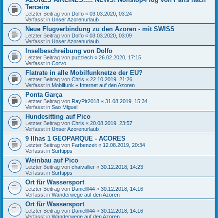
Terceira
Letzter Beitrag von
Dolfo
«
03.03.2020, 03:24
Verfasst in
Unser Azorenurlaub
Neue Flugverbindung zu den Azoren - mit SWISS
Letzter Beitrag von
Dolfo
«
03.03.2020, 03:09
Verfasst in
Unser Azorenurlaub
Inselbeschreibung von Dolfo
Letzter Beitrag von
puzzlech
«
26.02.2020, 17:15
Verfasst in
Corvo
Flatrate in alle Mobilfunknetze der EU?
Letzter Beitrag von
Chris
«
22.10.2019, 21:26
Verfasst in
Mobilfunk + Internet auf den Azoren
Ponta Garça
Letzter Beitrag von
RayPir2018
«
31.08.2019, 15:34
Verfasst in
Sao Miguel
Hundesitting auf Pico
Letzter Beitrag von
Chris
«
20.08.2019, 23:57
Verfasst in
Unser Azorenurlaub
9 Ilhas 1 GEOPARQUE - ACORES
Letzter Beitrag von
Farbenzeit
«
12.08.2019, 20:34
Verfasst in
Surftipps
Weinbau auf Pico
Letzter Beitrag von
chaivallier
«
30.12.2018, 14:23
Verfasst in
Surftipps
Ort für Wassersport
Letzter Beitrag von
Daniellll44
«
30.12.2018, 14:16
Verfasst in
Wanderwege auf den Azoren
Ort für Wassersport
Letzter Beitrag von
Daniellll44
«
30.12.2018, 14:16
Verfasst in
Wanderwege auf den Azoren