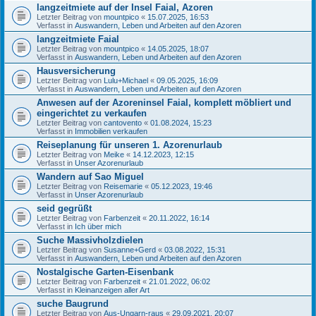
langzeitmiete auf der Insel Faial, Azoren
Letzter Beitrag von
mountpico
«
15.07.2025, 16:53
Verfasst in
Auswandern, Leben und Arbeiten auf den Azoren
langzeitmiete Faial
Letzter Beitrag von
mountpico
«
14.05.2025, 18:07
Verfasst in
Auswandern, Leben und Arbeiten auf den Azoren
Hausversicherung
Letzter Beitrag von
Lulu+Michael
«
09.05.2025, 16:09
Verfasst in
Auswandern, Leben und Arbeiten auf den Azoren
Anwesen auf der Azoreninsel Faial, komplett möbliert und
eingerichtet zu verkaufen
Letzter Beitrag von
cantovento
«
01.08.2024, 15:23
Verfasst in
Immobilien verkaufen
Reiseplanung für unseren 1. Azorenurlaub
Letzter Beitrag von
Meike
«
14.12.2023, 12:15
Verfasst in
Unser Azorenurlaub
Wandern auf Sao Miguel
Letzter Beitrag von
Reisemarie
«
05.12.2023, 19:46
Verfasst in
Unser Azorenurlaub
seid gegrüßt
Letzter Beitrag von
Farbenzeit
«
20.11.2022, 16:14
Verfasst in
Ich über mich
Suche Massivholzdielen
Letzter Beitrag von
Susanne+Gerd
«
03.08.2022, 15:31
Verfasst in
Auswandern, Leben und Arbeiten auf den Azoren
Nostalgische Garten-Eisenbank
Letzter Beitrag von
Farbenzeit
«
21.01.2022, 06:02
Verfasst in
Kleinanzeigen aller Art
suche Baugrund
Letzter Beitrag von
Aus-Ungarn-raus
«
29.09.2021, 20:07