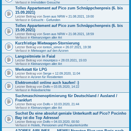
Verfasst in
Immobilien Gesuche
Tolles Appartement auf Pico zum Schnäppchenpreis (6. bis
15.09.2021)
Letzter Beitrag von
Sven aus NRW
«
21.08.2021, 19:00
Verfasst in
Gesucht - Gefunden
Tolles Appartement auf Pico zum Schnäppchenpreis (6. bis
15.09.2021)
Letzter Beitrag von
Sven aus NRW
«
21.08.2021, 18:59
Verfasst in
Kleinanzeigen aller Art
Kurzfristige Mietwagen-Stornierung
Letzter Beitrag von
tonton_simon
«
26.07.2021, 19:38
Verfasst in
Mietwagen auf den Azoren
Langzeitmiete in Faial
Letzter Beitrag von
mountpico
«
28.03.2021, 15:03
Verfasst in
Kleinanzeigen aller Art
Werkstatt für LPG
Letzter Beitrag von
Serge
«
12.09.2020, 11:04
Verfasst in
Azoren für Residenten
Elektromobil online auch kaufen! :)
Letzter Beitrag von
Dolfo
«
03.05.2020, 14:22
Verfasst in
Reiseberichte
Suchmaschinenoptimierung für Deutschland / Ausland /
Frankfurt
Letzter Beitrag von
Dolfo
«
10.03.2020, 21:44
Verfasst in
Kleinanzeigen aller Art
Suchst Du eine absolut geniale Unterkunft auf Pico? Pocinho
Bay ist die Top Adresse!
Letzter Beitrag von
Dolfo
«
04.03.2020, 00:50
Verfasst in
Hotels, Pensionen und Privatunterkünfte
AZORES AIRLINES..... NEWS! Nonstop-Flug von Paris nach