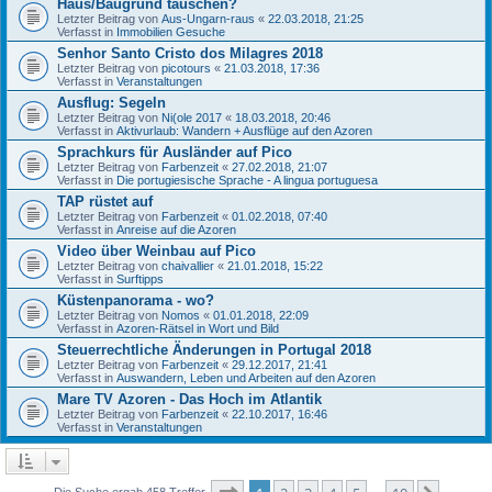
Haus/Baugrund tauschen?
Letzter Beitrag von
Aus-Ungarn-raus
«
22.03.2018, 21:25
Verfasst in
Immobilien Gesuche
Senhor Santo Cristo dos Milagres 2018
Letzter Beitrag von
picotours
«
21.03.2018, 17:36
Verfasst in
Veranstaltungen
Ausflug: Segeln
Letzter Beitrag von
Ni(ole 2017
«
18.03.2018, 20:46
Verfasst in
Aktivurlaub: Wandern + Ausflüge auf den Azoren
Sprachkurs für Ausländer auf Pico
Letzter Beitrag von
Farbenzeit
«
27.02.2018, 21:07
Verfasst in
Die portugiesische Sprache - A lingua portuguesa
TAP rüstet auf
Letzter Beitrag von
Farbenzeit
«
01.02.2018, 07:40
Verfasst in
Anreise auf die Azoren
Video über Weinbau auf Pico
Letzter Beitrag von
chaivallier
«
21.01.2018, 15:22
Verfasst in
Surftipps
Küstenpanorama - wo?
Letzter Beitrag von
Nomos
«
01.01.2018, 22:09
Verfasst in
Azoren-Rätsel in Wort und Bild
Steuerrechtliche Änderungen in Portugal 2018
Letzter Beitrag von
Farbenzeit
«
29.12.2017, 21:41
Verfasst in
Auswandern, Leben und Arbeiten auf den Azoren
Mare TV Azoren - Das Hoch im Atlantik
Letzter Beitrag von
Farbenzeit
«
22.10.2017, 16:46
Verfasst in
Veranstaltungen
Seite
1
von
10
Die Suche ergab 458 Treffer