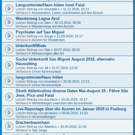
Langzeitmiete/Haus hüten Insel Faial
Letzter Beitrag von
mountpico
«
11.12.2018, 19:13
Verfasst in
Auswandern, Leben und Arbeiten auf den Azoren
Wanderweg Lagoa Azul
Letzter Beitrag von
Sam
«
30.10.2018, 08:38
Verfasst in
Wanderwege auf den Azoren
Psychiater auf Sao Miguel
Letzter Beitrag von
Serge
«
12.09.2018, 15:17
Verfasst in
Azoren für Residenten
Unterkunft/Miete
Letzter Beitrag von
Gila
«
20.07.2018, 08:42
Verfasst in
Kleinanzeigen aller Art
Suche Unterkunft Sao Miguel August 2018, alternativ:
Haussitting
Letzter Beitrag von
Jill
«
15.07.2018, 12:32
Verfasst in
Unser Azorenurlaub
langzeitmiete/Haus hüten
Letzter Beitrag von
mountpico
«
30.05.2018, 13:13
Verfasst in
Unser Azorenurlaub
Streik Atlânticoline diverse Daten Mai-August 18 - Fähre São
Jose, Pico und Faial
Letzter Beitrag von
puzzlech
«
19.05.2018, 15:17
Verfasst in
Verbindungen zwischen den Azoreninseln
Live-Reportage über die Azoren im Januar 2019 in Freiburg
Letzter Beitrag von
picotours
«
09.05.2018, 13:10
Verfasst in
Veranstaltungen
Drachenbaumhain
Letzter Beitrag von
Atlantico
«
16.04.2018, 21:35
Verfasst in
Sao Jorge