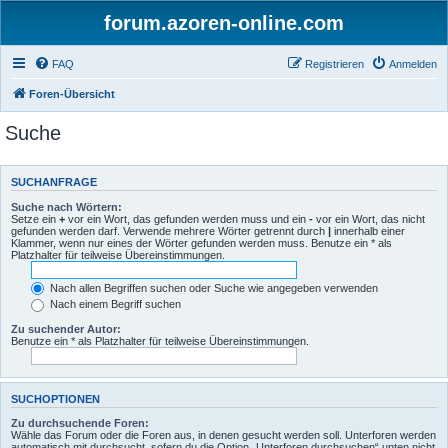
forum.azoren-online.com
FAQ
Registrieren
Anmelden
Foren-Übersicht
Suche
SUCHANFRAGE
Suche nach Wörtern:
Setze ein
+
vor ein Wort, das gefunden werden muss und ein
-
vor ein Wort, das nicht
gefunden werden darf. Verwende mehrere Wörter getrennt durch
|
innerhalb einer
Klammer, wenn nur eines der Wörter gefunden werden muss. Benutze ein * als
Platzhalter für teilweise Übereinstimmungen.
Nach allen Begriffen suchen oder Suche wie angegeben verwenden
Nach einem Begriff suchen
Zu suchender Autor:
Benutze ein * als Platzhalter für teilweise Übereinstimmungen.
SUCHOPTIONEN
Zu durchsuchende Foren:
Wähle das Forum oder die Foren aus, in denen gesucht werden soll. Unterforen werden
automatisch mit durchsucht, sofern du die Option „Unterforen durchsuchen“ unten nicht