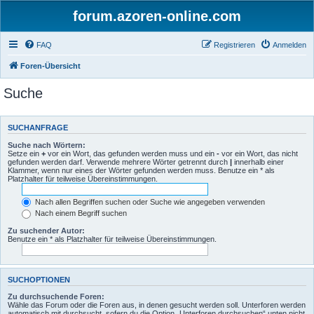
forum.azoren-online.com
FAQ
Registrieren
Anmelden
Foren-Übersicht
Suche
SUCHANFRAGE
Suche nach Wörtern:
Setze ein
+
vor ein Wort, das gefunden werden muss und ein
-
vor ein Wort, das nicht
gefunden werden darf. Verwende mehrere Wörter getrennt durch
|
innerhalb einer
Klammer, wenn nur eines der Wörter gefunden werden muss. Benutze ein * als
Platzhalter für teilweise Übereinstimmungen.
Nach allen Begriffen suchen oder Suche wie angegeben verwenden
Nach einem Begriff suchen
Zu suchender Autor:
Benutze ein * als Platzhalter für teilweise Übereinstimmungen.
SUCHOPTIONEN
Zu durchsuchende Foren:
Wähle das Forum oder die Foren aus, in denen gesucht werden soll. Unterforen werden
automatisch mit durchsucht, sofern du die Option „Unterforen durchsuchen“ unten nicht