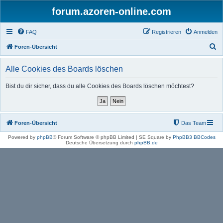
forum.azoren-online.com
FAQ
Registrieren
Anmelden
S
Foren-Übersicht
u
Alle Cookies des Boards löschen
c
h
Bist du dir sicher, dass du alle Cookies des Boards löschen möchtest?
e
Foren-Übersicht
Das Team
Powered by
phpBB
® Forum Software © phpBB Limited | SE Square by
PhpBB3 BBCodes
Deutsche Übersetzung durch
phpBB.de