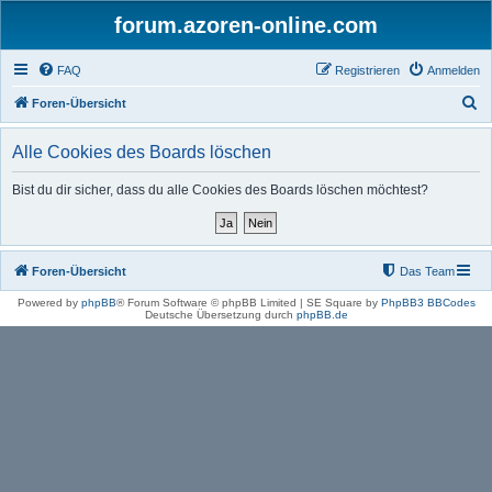
forum.azoren-online.com
FAQ
Registrieren
Anmelden
S
Foren-Übersicht
u
Alle Cookies des Boards löschen
c
h
Bist du dir sicher, dass du alle Cookies des Boards löschen möchtest?
e
Foren-Übersicht
Das Team
Powered by
phpBB
® Forum Software © phpBB Limited | SE Square by
PhpBB3 BBCodes
Deutsche Übersetzung durch
phpBB.de