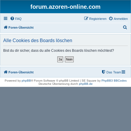
forum.azoren-online.com
FAQ
Registrieren
Anmelden
S
Foren-Übersicht
u
Alle Cookies des Boards löschen
c
h
Bist du dir sicher, dass du alle Cookies des Boards löschen möchtest?
e
Foren-Übersicht
Das Team
Powered by
phpBB
® Forum Software © phpBB Limited | SE Square by
PhpBB3 BBCodes
Deutsche Übersetzung durch
phpBB.de