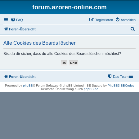
forum.azoren-online.com
FAQ
Registrieren
Anmelden
S
Foren-Übersicht
u
Alle Cookies des Boards löschen
c
h
Bist du dir sicher, dass du alle Cookies des Boards löschen möchtest?
e
Foren-Übersicht
Das Team
Powered by
phpBB
® Forum Software © phpBB Limited | SE Square by
PhpBB3 BBCodes
Deutsche Übersetzung durch
phpBB.de