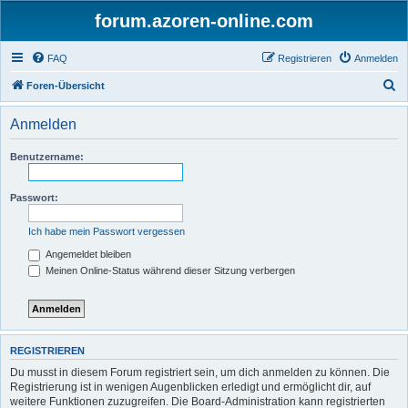
forum.azoren-online.com
FAQ
Registrieren
Anmelden
S
Foren-Übersicht
u
Anmelden
c
h
Benutzername:
e
Passwort:
Ich habe mein Passwort vergessen
Angemeldet bleiben
Meinen Online-Status während dieser Sitzung verbergen
REGISTRIEREN
Du musst in diesem Forum registriert sein, um dich anmelden zu können. Die
Registrierung ist in wenigen Augenblicken erledigt und ermöglicht dir, auf
weitere Funktionen zuzugreifen. Die Board-Administration kann registrierten