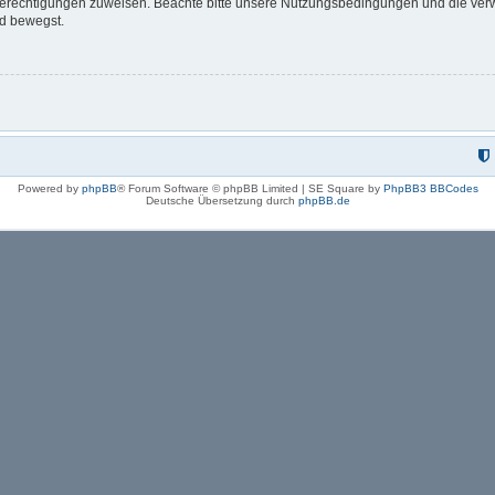
 Berechtigungen zuweisen. Beachte bitte unsere Nutzungsbedingungen und die verwa
rd bewegst.
Powered by
phpBB
® Forum Software © phpBB Limited | SE Square by
PhpBB3 BBCodes
Deutsche Übersetzung durch
phpBB.de