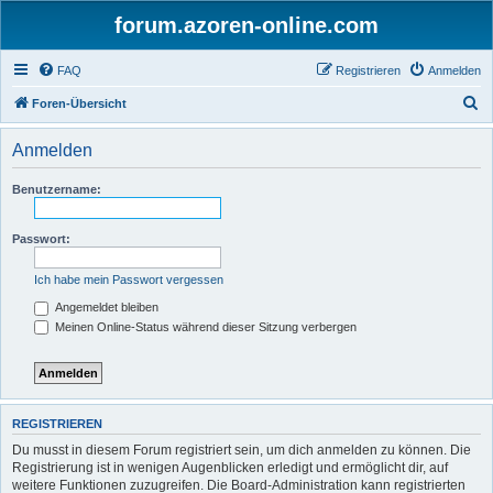
forum.azoren-online.com
FAQ
Registrieren
Anmelden
S
Foren-Übersicht
u
Anmelden
c
h
Benutzername:
e
Passwort:
Ich habe mein Passwort vergessen
Angemeldet bleiben
Meinen Online-Status während dieser Sitzung verbergen
REGISTRIEREN
Du musst in diesem Forum registriert sein, um dich anmelden zu können. Die
Registrierung ist in wenigen Augenblicken erledigt und ermöglicht dir, auf
weitere Funktionen zuzugreifen. Die Board-Administration kann registrierten