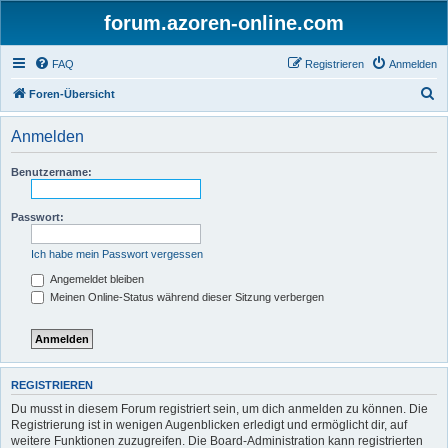
forum.azoren-online.com
FAQ
Registrieren
Anmelden
S
Foren-Übersicht
u
Anmelden
c
h
Benutzername:
e
Passwort:
Ich habe mein Passwort vergessen
Angemeldet bleiben
Meinen Online-Status während dieser Sitzung verbergen
REGISTRIEREN
Du musst in diesem Forum registriert sein, um dich anmelden zu können. Die
Registrierung ist in wenigen Augenblicken erledigt und ermöglicht dir, auf
weitere Funktionen zuzugreifen. Die Board-Administration kann registrierten