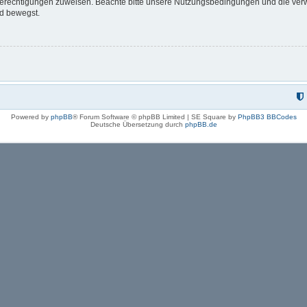
 Berechtigungen zuweisen. Beachte bitte unsere Nutzungsbedingungen und die verwa
rd bewegst.
Powered by
phpBB
® Forum Software © phpBB Limited | SE Square by
PhpBB3 BBCodes
Deutsche Übersetzung durch
phpBB.de