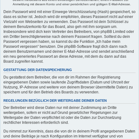
Anmeldung mit diesem Konto und einer persönlichen und gültigen E-Mail-Adresse.
Dein Passwort wird mit einer Einwege-Verschlüsselung (Hash) gespeichert, so
dass es sicher ist. Jedoch wird dir empfohlen, dieses Passwort nicht auf einer
Vielzahl von Webseiten zu verwenden. Das Passwort ist dein Schlüssel zu
deinem Benutzerkonto für das Board, also geh mit ihm sorgsam um.
Insbesondere wird dich kein Vertreter des Betreibers, von phpBB Limited oder
ein Dritter berechtigterweise nach deinem Passwort fragen. Solltest du dein
Passwort vergessen haben, so kannst du die Funktion „Ich habe mein
Passwort vergessen“ benutzen. Die phpBB-Software fragt dich dann nach
deinem Benutzernamen und deiner E-Mail-Adresse und sendet anschließend
ein neu generiertes Passwort an diese Adresse, mit dem du dann auf das
Board zugreifen kannst.
GESTATTUNG DER DATENSPEICHERUNG
Du gestattest dem Betreiber, die von dir im Rahmen der Registrierung
eingegebenen Daten sowie laufende Zugriffsdaten (Datum und Uhrzeit der
Nutzung, IP-Adresse und weitere von deinem Browser übermittelte Daten) zu
speichern und für den Betrieb des Boards zu verwenden.
REGELUNGEN BEZÜGLICH DER WEITERGABE DEINER DATEN
Der Betreiber wird diese Daten nur mit deiner Zustimmung an Dritte
weitergeben, sofern er nicht auf Grund gesetzlicher Regelungen zur
Weitergabe der Daten verpflichtet ist oder die Daten zur Durchsetzung
rechtlicher Interessen erforderlich sind.
Du nimmst zur Kenntnis, dass die von dir in deinem Profil angegebenen Daten
und deine Beiträge je nach Konfiguration im Internet verfügbar und von