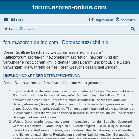
forum.azoren-online.com
FAQ
Registrieren
Anmelden
S
Foren-Übersicht
u
forum.azoren-online.com - Datenschutzrichtlinie
c
h
Diese Richtlinie beschreibt, wie „forum.azoren-online.com “
(„https://forum.azoren-online.com/forum.azoren-online.com“) und ggf.
e
verbundene Institutionen (im Folgenden „das Board“) und phpBB die Daten
verwenden, die während deines Foren-Besuchs gesammelt werden.
UMFANG UND ART DER DATENSPEICHERUNG
Deine Daten werden auf zwei verschiedene Arten gesammelt:
phpBB erstellt bei deinem Besuch des Boards mehrere Cookies. Cookies sind kleine
Textdateien, die dein Browser als temporäre Dateien ablegt. Zwei dieser Cookies
enthalten eine eindeutige Benutzer-Nummer (Benutzer-ID) sowie eine anonyme
Sitzungs-Nummer (Session-ID), die dir von phpBB automatisch zugewiesen wird. Ein
drittes Cookie wird erstellt, sobald du Themen besucht hast und wird dazu verwendet,
Informationen über die von dir gelesenen Beiträge zu speichern, um die ungelesenen
Beiträge markieren zu können.
Weitere Daten werden gesammelt, wenn Informationen an den Betreiber übermittelt
werden. Dies betrifft — ohne Anspruch auf Vollständigkeit — zum Beispiel Beiträge,
die als Gast erstellt werden, Daten, die im Rahmen der Registrierung erfasst werden
und die von dir nach deiner Registrierung erstellten Nachrichten. Dein Benutzerkonto
besteht mindestens aus einem eindeutigen Benutzernamen, einem Passwort zur