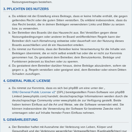
Nutzungsvertrages bestehen.
3. PFLICHTEN DES NUTZERS
Du erklärst mit der Erstellung eines Beitrags, dass er keine Inhalte enthält, die gegen
geltendes Recht oder die guten Sitten verstoßen. Du erklärst insbesondere, dass du
das Recht besitzt, die in deinen Beiträgen verwendeten Links und Bilder zu setzen
bzw. zu verwenden.
Der Betreiber des Boards übt das Hausrecht aus. Bei Verstößen gegen diese
Nutzungsbedingungen oder anderer im Board veröffentlichten Regeln kann der
Betreiber dich nach Abmahnung zeitweise oder dauerhaft von der Nutzung dieses
Boards ausschließen und dir ein Hausverbot erteilen.
Du nimmst zur Kenntnis, dass der Betreiber keine Verantwortung für die Inhalte von
Beiträgen übernimmt, die er nicht selbst erstellt hat oder die er nicht zur Kenntnis
genommen hat. Du gestattest dem Betreiber, dein Benutzerkonto, Beiträge und
Funktionen jederzeit zu löschen oder zu sperren.
Du gestattest dem Betreiber darüber hinaus, deine Beiträge abzuändern, sofern sie
gegen o. g. Regeln verstoßen oder geeignet sind, dem Betreiber oder einem Dritten
Schaden zuzufügen.
4. GENERAL PUBLIC LICENSE
Du nimmst zur Kenntnis, dass es sich bei phpBB um eine unter der „
GNU General Public License v2
“ (GPL) bereitgestellten Foren-Software von phpBB
Limited (www.phpbb.com) handelt; deutschsprachige Informationen werden durch die
deutschsprachige Community unter www.phpbb.de zur Verfügung gestellt. Beide
haben keinen Einfluss auf die Art und Weise, wie die Software verwendet wird. Sie
können insbesondere die Verwendung der Software für bestimmte Zwecke nicht
untersagen oder auf Inhalte fremder Foren Einfluss nehmen.
5. GEWÄHRLEISTUNG
Der Betreiber haftet mit Ausnahme der Verletzung von Leben, Körper und
Gesundheit und der Verletzung wesentlicher Vertragspflichten (Kardinalpflichten) nur