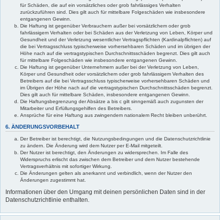
für Schäden, die auf ein vorsätzliches oder grob fahrlässiges Verhalten
zurückzuführen sind. Dies gilt auch für mittelbare Folgeschäden wie insbesondere
entgangenen Gewinn.
Die Haftung ist gegenüber Verbrauchern außer bei vorsätzlichem oder grob
fahrlässigem Verhalten oder bei Schäden aus der Verletzung von Leben, Körper und
Gesundheit und der Verletzung wesentlicher Vertragspflichten (Kardinalpflichten) auf
die bei Vertragsschluss typischerweise vorhersehbaren Schäden und im übrigen der
Höhe nach auf die vertragstypischen Durchschnittsschäden begrenzt. Dies gilt auch
für mittelbare Folgeschäden wie insbesondere entgangenen Gewinn.
Die Haftung ist gegenüber Unternehmern außer bei der Verletzung von Leben,
Körper und Gesundheit oder vorsätzlichem oder grob fahrlässigem Verhalten des
Betreibers auf die bei Vertragsschluss typischerweise vorhersehbaren Schäden und
im Übrigen der Höhe nach auf die vertragstypischen Durchschnittsschäden begrenzt.
Dies gilt auch für mittelbare Schäden, insbesondere entgangenen Gewinn.
Die Haftungsbegrenzung der Absätze a bis c gilt sinngemäß auch zugunsten der
Mitarbeiter und Erfüllungsgehilfen des Betreibers.
Ansprüche für eine Haftung aus zwingendem nationalem Recht bleiben unberührt.
6. ÄNDERUNGSVORBEHALT
Der Betreiber ist berechtigt, die Nutzungsbedingungen und die Datenschutzrichtlinie
zu ändern. Die Änderung wird dem Nutzer per E-Mail mitgeteilt.
Der Nutzer ist berechtigt, den Änderungen zu widersprechen. Im Falle des
Widerspruchs erlischt das zwischen dem Betreiber und dem Nutzer bestehende
Vertragsverhältnis mit sofortiger Wirkung.
Die Änderungen gelten als anerkannt und verbindlich, wenn der Nutzer den
Änderungen zugestimmt hat.
Informationen über den Umgang mit deinen persönlichen Daten sind in der
Datenschutzrichtlinie enthalten.