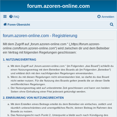
forum.azoren-online.com
FAQ
Anmelden
S
Foren-Übersicht
u
forum.azoren-online.com - Registrierung
c
h
Mit dem Zugriff auf „forum.azoren-online.com “ („https://forum.azoren-
online.com/forum.azoren-online.com“) wird zwischen dir und dem Betreiber
e
ein Vertrag mit folgenden Regelungen geschlossen:
1. NUTZUNGSVERTRAG
Mit dem Zugriff auf „forum.azoren-online.com “ (im Folgenden „das Board“) schließt du
einen Nutzungsvertrag mit dem Betreiber des Boards ab (im Folgenden „Betreiber“)
und erklärst dich mit den nachfolgenden Regelungen einverstanden.
Wenn du mit diesen Regelungen nicht einverstanden bist, so darfst du das Board
nicht weiter nutzen. Für die Nutzung des Boards gelten jeweils die an dieser Stelle
veröffentlichten Regelungen.
Der Nutzungsvertrag wird auf unbestimmte Zeit geschlossen und kann von beiden
Seiten ohne Einhaltung einer Frist jederzeit gekündigt werden.
2. EINRÄUMUNG VON NUTZUNGSRECHTEN
Mit dem Erstellen eines Beitrags erteilst du dem Betreiber ein einfaches, zeitlich und
räumlich unbeschränktes und unentgeltliches Recht, deinen Beitrag im Rahmen des
Boards zu nutzen.
Das Nutzungsrecht nach Punkt 2, Unterpunkt a bleibt auch nach Kündigung des