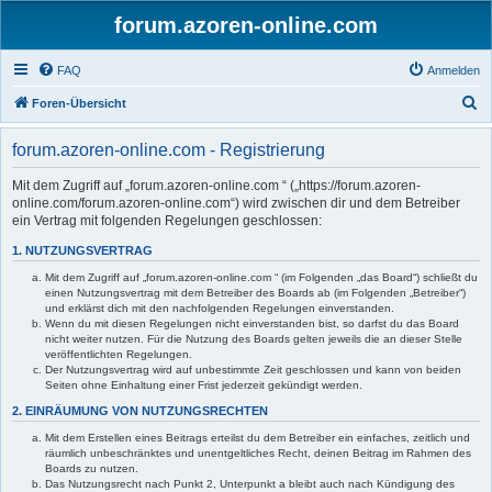
forum.azoren-online.com
FAQ
Anmelden
S
Foren-Übersicht
u
forum.azoren-online.com - Registrierung
c
h
Mit dem Zugriff auf „forum.azoren-online.com “ („https://forum.azoren-
online.com/forum.azoren-online.com“) wird zwischen dir und dem Betreiber
e
ein Vertrag mit folgenden Regelungen geschlossen:
1. NUTZUNGSVERTRAG
Mit dem Zugriff auf „forum.azoren-online.com “ (im Folgenden „das Board“) schließt du
einen Nutzungsvertrag mit dem Betreiber des Boards ab (im Folgenden „Betreiber“)
und erklärst dich mit den nachfolgenden Regelungen einverstanden.
Wenn du mit diesen Regelungen nicht einverstanden bist, so darfst du das Board
nicht weiter nutzen. Für die Nutzung des Boards gelten jeweils die an dieser Stelle
veröffentlichten Regelungen.
Der Nutzungsvertrag wird auf unbestimmte Zeit geschlossen und kann von beiden
Seiten ohne Einhaltung einer Frist jederzeit gekündigt werden.
2. EINRÄUMUNG VON NUTZUNGSRECHTEN
Mit dem Erstellen eines Beitrags erteilst du dem Betreiber ein einfaches, zeitlich und
räumlich unbeschränktes und unentgeltliches Recht, deinen Beitrag im Rahmen des
Boards zu nutzen.
Das Nutzungsrecht nach Punkt 2, Unterpunkt a bleibt auch nach Kündigung des