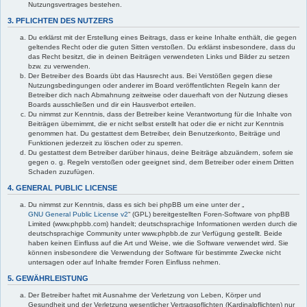
Nutzungsvertrages bestehen.
3. PFLICHTEN DES NUTZERS
Du erklärst mit der Erstellung eines Beitrags, dass er keine Inhalte enthält, die gegen
geltendes Recht oder die guten Sitten verstoßen. Du erklärst insbesondere, dass du
das Recht besitzt, die in deinen Beiträgen verwendeten Links und Bilder zu setzen
bzw. zu verwenden.
Der Betreiber des Boards übt das Hausrecht aus. Bei Verstößen gegen diese
Nutzungsbedingungen oder anderer im Board veröffentlichten Regeln kann der
Betreiber dich nach Abmahnung zeitweise oder dauerhaft von der Nutzung dieses
Boards ausschließen und dir ein Hausverbot erteilen.
Du nimmst zur Kenntnis, dass der Betreiber keine Verantwortung für die Inhalte von
Beiträgen übernimmt, die er nicht selbst erstellt hat oder die er nicht zur Kenntnis
genommen hat. Du gestattest dem Betreiber, dein Benutzerkonto, Beiträge und
Funktionen jederzeit zu löschen oder zu sperren.
Du gestattest dem Betreiber darüber hinaus, deine Beiträge abzuändern, sofern sie
gegen o. g. Regeln verstoßen oder geeignet sind, dem Betreiber oder einem Dritten
Schaden zuzufügen.
4. GENERAL PUBLIC LICENSE
Du nimmst zur Kenntnis, dass es sich bei phpBB um eine unter der „
GNU General Public License v2
“ (GPL) bereitgestellten Foren-Software von phpBB
Limited (www.phpbb.com) handelt; deutschsprachige Informationen werden durch die
deutschsprachige Community unter www.phpbb.de zur Verfügung gestellt. Beide
haben keinen Einfluss auf die Art und Weise, wie die Software verwendet wird. Sie
können insbesondere die Verwendung der Software für bestimmte Zwecke nicht
untersagen oder auf Inhalte fremder Foren Einfluss nehmen.
5. GEWÄHRLEISTUNG
Der Betreiber haftet mit Ausnahme der Verletzung von Leben, Körper und
Gesundheit und der Verletzung wesentlicher Vertragspflichten (Kardinalpflichten) nur