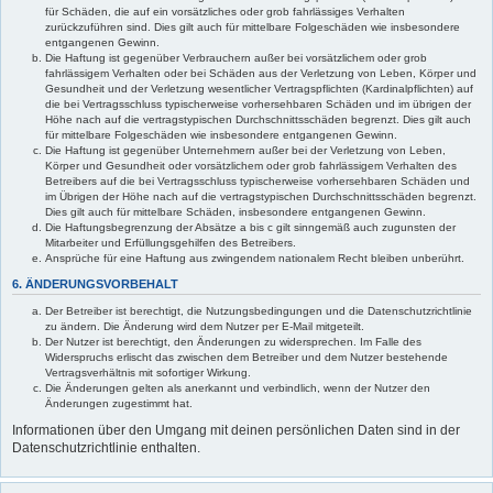
für Schäden, die auf ein vorsätzliches oder grob fahrlässiges Verhalten
zurückzuführen sind. Dies gilt auch für mittelbare Folgeschäden wie insbesondere
entgangenen Gewinn.
Die Haftung ist gegenüber Verbrauchern außer bei vorsätzlichem oder grob
fahrlässigem Verhalten oder bei Schäden aus der Verletzung von Leben, Körper und
Gesundheit und der Verletzung wesentlicher Vertragspflichten (Kardinalpflichten) auf
die bei Vertragsschluss typischerweise vorhersehbaren Schäden und im übrigen der
Höhe nach auf die vertragstypischen Durchschnittsschäden begrenzt. Dies gilt auch
für mittelbare Folgeschäden wie insbesondere entgangenen Gewinn.
Die Haftung ist gegenüber Unternehmern außer bei der Verletzung von Leben,
Körper und Gesundheit oder vorsätzlichem oder grob fahrlässigem Verhalten des
Betreibers auf die bei Vertragsschluss typischerweise vorhersehbaren Schäden und
im Übrigen der Höhe nach auf die vertragstypischen Durchschnittsschäden begrenzt.
Dies gilt auch für mittelbare Schäden, insbesondere entgangenen Gewinn.
Die Haftungsbegrenzung der Absätze a bis c gilt sinngemäß auch zugunsten der
Mitarbeiter und Erfüllungsgehilfen des Betreibers.
Ansprüche für eine Haftung aus zwingendem nationalem Recht bleiben unberührt.
6. ÄNDERUNGSVORBEHALT
Der Betreiber ist berechtigt, die Nutzungsbedingungen und die Datenschutzrichtlinie
zu ändern. Die Änderung wird dem Nutzer per E-Mail mitgeteilt.
Der Nutzer ist berechtigt, den Änderungen zu widersprechen. Im Falle des
Widerspruchs erlischt das zwischen dem Betreiber und dem Nutzer bestehende
Vertragsverhältnis mit sofortiger Wirkung.
Die Änderungen gelten als anerkannt und verbindlich, wenn der Nutzer den
Änderungen zugestimmt hat.
Informationen über den Umgang mit deinen persönlichen Daten sind in der
Datenschutzrichtlinie enthalten.