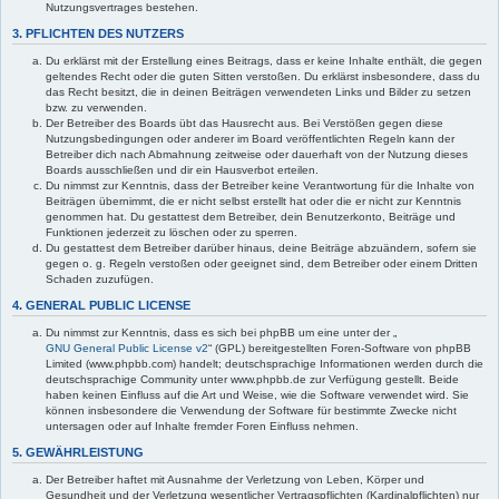
Nutzungsvertrages bestehen.
3. PFLICHTEN DES NUTZERS
Du erklärst mit der Erstellung eines Beitrags, dass er keine Inhalte enthält, die gegen
geltendes Recht oder die guten Sitten verstoßen. Du erklärst insbesondere, dass du
das Recht besitzt, die in deinen Beiträgen verwendeten Links und Bilder zu setzen
bzw. zu verwenden.
Der Betreiber des Boards übt das Hausrecht aus. Bei Verstößen gegen diese
Nutzungsbedingungen oder anderer im Board veröffentlichten Regeln kann der
Betreiber dich nach Abmahnung zeitweise oder dauerhaft von der Nutzung dieses
Boards ausschließen und dir ein Hausverbot erteilen.
Du nimmst zur Kenntnis, dass der Betreiber keine Verantwortung für die Inhalte von
Beiträgen übernimmt, die er nicht selbst erstellt hat oder die er nicht zur Kenntnis
genommen hat. Du gestattest dem Betreiber, dein Benutzerkonto, Beiträge und
Funktionen jederzeit zu löschen oder zu sperren.
Du gestattest dem Betreiber darüber hinaus, deine Beiträge abzuändern, sofern sie
gegen o. g. Regeln verstoßen oder geeignet sind, dem Betreiber oder einem Dritten
Schaden zuzufügen.
4. GENERAL PUBLIC LICENSE
Du nimmst zur Kenntnis, dass es sich bei phpBB um eine unter der „
GNU General Public License v2
“ (GPL) bereitgestellten Foren-Software von phpBB
Limited (www.phpbb.com) handelt; deutschsprachige Informationen werden durch die
deutschsprachige Community unter www.phpbb.de zur Verfügung gestellt. Beide
haben keinen Einfluss auf die Art und Weise, wie die Software verwendet wird. Sie
können insbesondere die Verwendung der Software für bestimmte Zwecke nicht
untersagen oder auf Inhalte fremder Foren Einfluss nehmen.
5. GEWÄHRLEISTUNG
Der Betreiber haftet mit Ausnahme der Verletzung von Leben, Körper und
Gesundheit und der Verletzung wesentlicher Vertragspflichten (Kardinalpflichten) nur