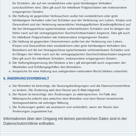
für Schäden, die auf ein vorsätzliches oder grob fahrlässiges Verhalten
zurückzuführen sind. Dies gilt auch für mittelbare Folgeschäden wie insbesondere
entgangenen Gewinn.
Die Haftung ist gegenüber Verbrauchern außer bei vorsätzlichem oder grob
fahrlässigem Verhalten oder bei Schäden aus der Verletzung von Leben, Körper und
Gesundheit und der Verletzung wesentlicher Vertragspflichten (Kardinalpflichten) auf
die bei Vertragsschluss typischerweise vorhersehbaren Schäden und im übrigen der
Höhe nach auf die vertragstypischen Durchschnittsschäden begrenzt. Dies gilt auch
für mittelbare Folgeschäden wie insbesondere entgangenen Gewinn.
Die Haftung ist gegenüber Unternehmern außer bei der Verletzung von Leben,
Körper und Gesundheit oder vorsätzlichem oder grob fahrlässigem Verhalten des
Betreibers auf die bei Vertragsschluss typischerweise vorhersehbaren Schäden und
im Übrigen der Höhe nach auf die vertragstypischen Durchschnittsschäden begrenzt.
Dies gilt auch für mittelbare Schäden, insbesondere entgangenen Gewinn.
Die Haftungsbegrenzung der Absätze a bis c gilt sinngemäß auch zugunsten der
Mitarbeiter und Erfüllungsgehilfen des Betreibers.
Ansprüche für eine Haftung aus zwingendem nationalem Recht bleiben unberührt.
6. ÄNDERUNGSVORBEHALT
Der Betreiber ist berechtigt, die Nutzungsbedingungen und die Datenschutzrichtlinie
zu ändern. Die Änderung wird dem Nutzer per E-Mail mitgeteilt.
Der Nutzer ist berechtigt, den Änderungen zu widersprechen. Im Falle des
Widerspruchs erlischt das zwischen dem Betreiber und dem Nutzer bestehende
Vertragsverhältnis mit sofortiger Wirkung.
Die Änderungen gelten als anerkannt und verbindlich, wenn der Nutzer den
Änderungen zugestimmt hat.
Informationen über den Umgang mit deinen persönlichen Daten sind in der
Datenschutzrichtlinie enthalten.