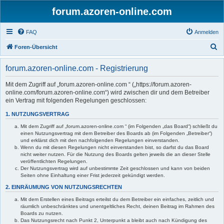
forum.azoren-online.com
FAQ
Anmelden
S
Foren-Übersicht
u
forum.azoren-online.com - Registrierung
c
h
Mit dem Zugriff auf „forum.azoren-online.com “ („https://forum.azoren-
online.com/forum.azoren-online.com“) wird zwischen dir und dem Betreiber
e
ein Vertrag mit folgenden Regelungen geschlossen:
1. NUTZUNGSVERTRAG
Mit dem Zugriff auf „forum.azoren-online.com “ (im Folgenden „das Board“) schließt du
einen Nutzungsvertrag mit dem Betreiber des Boards ab (im Folgenden „Betreiber“)
und erklärst dich mit den nachfolgenden Regelungen einverstanden.
Wenn du mit diesen Regelungen nicht einverstanden bist, so darfst du das Board
nicht weiter nutzen. Für die Nutzung des Boards gelten jeweils die an dieser Stelle
veröffentlichten Regelungen.
Der Nutzungsvertrag wird auf unbestimmte Zeit geschlossen und kann von beiden
Seiten ohne Einhaltung einer Frist jederzeit gekündigt werden.
2. EINRÄUMUNG VON NUTZUNGSRECHTEN
Mit dem Erstellen eines Beitrags erteilst du dem Betreiber ein einfaches, zeitlich und
räumlich unbeschränktes und unentgeltliches Recht, deinen Beitrag im Rahmen des
Boards zu nutzen.
Das Nutzungsrecht nach Punkt 2, Unterpunkt a bleibt auch nach Kündigung des