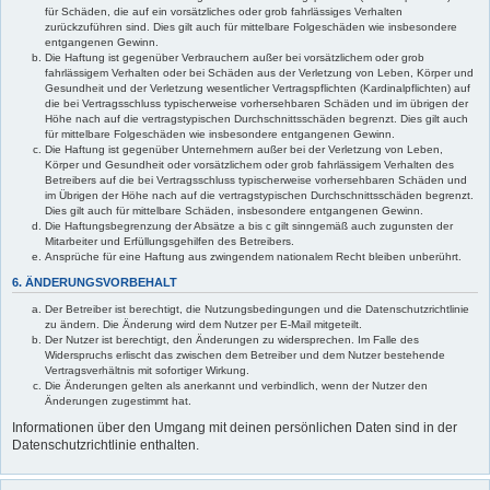
für Schäden, die auf ein vorsätzliches oder grob fahrlässiges Verhalten
zurückzuführen sind. Dies gilt auch für mittelbare Folgeschäden wie insbesondere
entgangenen Gewinn.
Die Haftung ist gegenüber Verbrauchern außer bei vorsätzlichem oder grob
fahrlässigem Verhalten oder bei Schäden aus der Verletzung von Leben, Körper und
Gesundheit und der Verletzung wesentlicher Vertragspflichten (Kardinalpflichten) auf
die bei Vertragsschluss typischerweise vorhersehbaren Schäden und im übrigen der
Höhe nach auf die vertragstypischen Durchschnittsschäden begrenzt. Dies gilt auch
für mittelbare Folgeschäden wie insbesondere entgangenen Gewinn.
Die Haftung ist gegenüber Unternehmern außer bei der Verletzung von Leben,
Körper und Gesundheit oder vorsätzlichem oder grob fahrlässigem Verhalten des
Betreibers auf die bei Vertragsschluss typischerweise vorhersehbaren Schäden und
im Übrigen der Höhe nach auf die vertragstypischen Durchschnittsschäden begrenzt.
Dies gilt auch für mittelbare Schäden, insbesondere entgangenen Gewinn.
Die Haftungsbegrenzung der Absätze a bis c gilt sinngemäß auch zugunsten der
Mitarbeiter und Erfüllungsgehilfen des Betreibers.
Ansprüche für eine Haftung aus zwingendem nationalem Recht bleiben unberührt.
6. ÄNDERUNGSVORBEHALT
Der Betreiber ist berechtigt, die Nutzungsbedingungen und die Datenschutzrichtlinie
zu ändern. Die Änderung wird dem Nutzer per E-Mail mitgeteilt.
Der Nutzer ist berechtigt, den Änderungen zu widersprechen. Im Falle des
Widerspruchs erlischt das zwischen dem Betreiber und dem Nutzer bestehende
Vertragsverhältnis mit sofortiger Wirkung.
Die Änderungen gelten als anerkannt und verbindlich, wenn der Nutzer den
Änderungen zugestimmt hat.
Informationen über den Umgang mit deinen persönlichen Daten sind in der
Datenschutzrichtlinie enthalten.