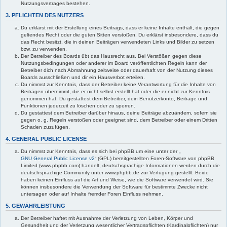
Nutzungsvertrages bestehen.
3. PFLICHTEN DES NUTZERS
Du erklärst mit der Erstellung eines Beitrags, dass er keine Inhalte enthält, die gegen
geltendes Recht oder die guten Sitten verstoßen. Du erklärst insbesondere, dass du
das Recht besitzt, die in deinen Beiträgen verwendeten Links und Bilder zu setzen
bzw. zu verwenden.
Der Betreiber des Boards übt das Hausrecht aus. Bei Verstößen gegen diese
Nutzungsbedingungen oder anderer im Board veröffentlichten Regeln kann der
Betreiber dich nach Abmahnung zeitweise oder dauerhaft von der Nutzung dieses
Boards ausschließen und dir ein Hausverbot erteilen.
Du nimmst zur Kenntnis, dass der Betreiber keine Verantwortung für die Inhalte von
Beiträgen übernimmt, die er nicht selbst erstellt hat oder die er nicht zur Kenntnis
genommen hat. Du gestattest dem Betreiber, dein Benutzerkonto, Beiträge und
Funktionen jederzeit zu löschen oder zu sperren.
Du gestattest dem Betreiber darüber hinaus, deine Beiträge abzuändern, sofern sie
gegen o. g. Regeln verstoßen oder geeignet sind, dem Betreiber oder einem Dritten
Schaden zuzufügen.
4. GENERAL PUBLIC LICENSE
Du nimmst zur Kenntnis, dass es sich bei phpBB um eine unter der „
GNU General Public License v2
“ (GPL) bereitgestellten Foren-Software von phpBB
Limited (www.phpbb.com) handelt; deutschsprachige Informationen werden durch die
deutschsprachige Community unter www.phpbb.de zur Verfügung gestellt. Beide
haben keinen Einfluss auf die Art und Weise, wie die Software verwendet wird. Sie
können insbesondere die Verwendung der Software für bestimmte Zwecke nicht
untersagen oder auf Inhalte fremder Foren Einfluss nehmen.
5. GEWÄHRLEISTUNG
Der Betreiber haftet mit Ausnahme der Verletzung von Leben, Körper und
Gesundheit und der Verletzung wesentlicher Vertragspflichten (Kardinalpflichten) nur