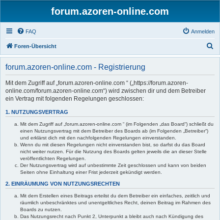
forum.azoren-online.com
FAQ
Anmelden
S
Foren-Übersicht
u
forum.azoren-online.com - Registrierung
c
h
Mit dem Zugriff auf „forum.azoren-online.com “ („https://forum.azoren-
online.com/forum.azoren-online.com“) wird zwischen dir und dem Betreiber
e
ein Vertrag mit folgenden Regelungen geschlossen:
1. NUTZUNGSVERTRAG
Mit dem Zugriff auf „forum.azoren-online.com “ (im Folgenden „das Board“) schließt du
einen Nutzungsvertrag mit dem Betreiber des Boards ab (im Folgenden „Betreiber“)
und erklärst dich mit den nachfolgenden Regelungen einverstanden.
Wenn du mit diesen Regelungen nicht einverstanden bist, so darfst du das Board
nicht weiter nutzen. Für die Nutzung des Boards gelten jeweils die an dieser Stelle
veröffentlichten Regelungen.
Der Nutzungsvertrag wird auf unbestimmte Zeit geschlossen und kann von beiden
Seiten ohne Einhaltung einer Frist jederzeit gekündigt werden.
2. EINRÄUMUNG VON NUTZUNGSRECHTEN
Mit dem Erstellen eines Beitrags erteilst du dem Betreiber ein einfaches, zeitlich und
räumlich unbeschränktes und unentgeltliches Recht, deinen Beitrag im Rahmen des
Boards zu nutzen.
Das Nutzungsrecht nach Punkt 2, Unterpunkt a bleibt auch nach Kündigung des