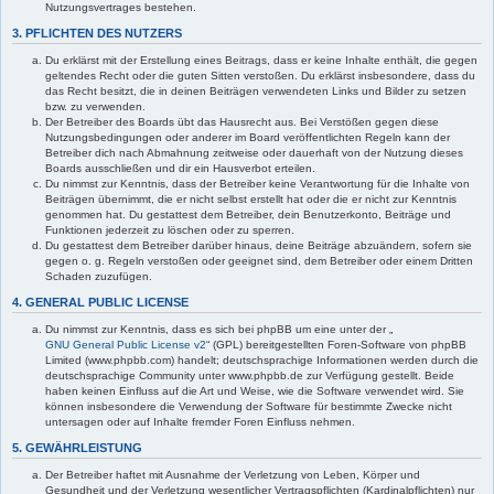
Nutzungsvertrages bestehen.
3. PFLICHTEN DES NUTZERS
Du erklärst mit der Erstellung eines Beitrags, dass er keine Inhalte enthält, die gegen
geltendes Recht oder die guten Sitten verstoßen. Du erklärst insbesondere, dass du
das Recht besitzt, die in deinen Beiträgen verwendeten Links und Bilder zu setzen
bzw. zu verwenden.
Der Betreiber des Boards übt das Hausrecht aus. Bei Verstößen gegen diese
Nutzungsbedingungen oder anderer im Board veröffentlichten Regeln kann der
Betreiber dich nach Abmahnung zeitweise oder dauerhaft von der Nutzung dieses
Boards ausschließen und dir ein Hausverbot erteilen.
Du nimmst zur Kenntnis, dass der Betreiber keine Verantwortung für die Inhalte von
Beiträgen übernimmt, die er nicht selbst erstellt hat oder die er nicht zur Kenntnis
genommen hat. Du gestattest dem Betreiber, dein Benutzerkonto, Beiträge und
Funktionen jederzeit zu löschen oder zu sperren.
Du gestattest dem Betreiber darüber hinaus, deine Beiträge abzuändern, sofern sie
gegen o. g. Regeln verstoßen oder geeignet sind, dem Betreiber oder einem Dritten
Schaden zuzufügen.
4. GENERAL PUBLIC LICENSE
Du nimmst zur Kenntnis, dass es sich bei phpBB um eine unter der „
GNU General Public License v2
“ (GPL) bereitgestellten Foren-Software von phpBB
Limited (www.phpbb.com) handelt; deutschsprachige Informationen werden durch die
deutschsprachige Community unter www.phpbb.de zur Verfügung gestellt. Beide
haben keinen Einfluss auf die Art und Weise, wie die Software verwendet wird. Sie
können insbesondere die Verwendung der Software für bestimmte Zwecke nicht
untersagen oder auf Inhalte fremder Foren Einfluss nehmen.
5. GEWÄHRLEISTUNG
Der Betreiber haftet mit Ausnahme der Verletzung von Leben, Körper und
Gesundheit und der Verletzung wesentlicher Vertragspflichten (Kardinalpflichten) nur