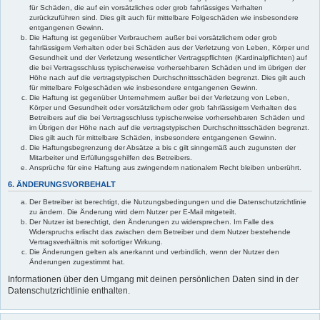
für Schäden, die auf ein vorsätzliches oder grob fahrlässiges Verhalten
zurückzuführen sind. Dies gilt auch für mittelbare Folgeschäden wie insbesondere
entgangenen Gewinn.
Die Haftung ist gegenüber Verbrauchern außer bei vorsätzlichem oder grob
fahrlässigem Verhalten oder bei Schäden aus der Verletzung von Leben, Körper und
Gesundheit und der Verletzung wesentlicher Vertragspflichten (Kardinalpflichten) auf
die bei Vertragsschluss typischerweise vorhersehbaren Schäden und im übrigen der
Höhe nach auf die vertragstypischen Durchschnittsschäden begrenzt. Dies gilt auch
für mittelbare Folgeschäden wie insbesondere entgangenen Gewinn.
Die Haftung ist gegenüber Unternehmern außer bei der Verletzung von Leben,
Körper und Gesundheit oder vorsätzlichem oder grob fahrlässigem Verhalten des
Betreibers auf die bei Vertragsschluss typischerweise vorhersehbaren Schäden und
im Übrigen der Höhe nach auf die vertragstypischen Durchschnittsschäden begrenzt.
Dies gilt auch für mittelbare Schäden, insbesondere entgangenen Gewinn.
Die Haftungsbegrenzung der Absätze a bis c gilt sinngemäß auch zugunsten der
Mitarbeiter und Erfüllungsgehilfen des Betreibers.
Ansprüche für eine Haftung aus zwingendem nationalem Recht bleiben unberührt.
6. ÄNDERUNGSVORBEHALT
Der Betreiber ist berechtigt, die Nutzungsbedingungen und die Datenschutzrichtlinie
zu ändern. Die Änderung wird dem Nutzer per E-Mail mitgeteilt.
Der Nutzer ist berechtigt, den Änderungen zu widersprechen. Im Falle des
Widerspruchs erlischt das zwischen dem Betreiber und dem Nutzer bestehende
Vertragsverhältnis mit sofortiger Wirkung.
Die Änderungen gelten als anerkannt und verbindlich, wenn der Nutzer den
Änderungen zugestimmt hat.
Informationen über den Umgang mit deinen persönlichen Daten sind in der
Datenschutzrichtlinie enthalten.