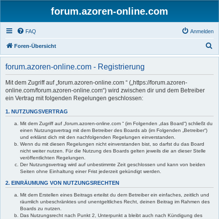
forum.azoren-online.com
FAQ
Anmelden
S
Foren-Übersicht
u
forum.azoren-online.com - Registrierung
c
h
Mit dem Zugriff auf „forum.azoren-online.com “ („https://forum.azoren-
online.com/forum.azoren-online.com“) wird zwischen dir und dem Betreiber
e
ein Vertrag mit folgenden Regelungen geschlossen:
1. NUTZUNGSVERTRAG
Mit dem Zugriff auf „forum.azoren-online.com “ (im Folgenden „das Board“) schließt du
einen Nutzungsvertrag mit dem Betreiber des Boards ab (im Folgenden „Betreiber“)
und erklärst dich mit den nachfolgenden Regelungen einverstanden.
Wenn du mit diesen Regelungen nicht einverstanden bist, so darfst du das Board
nicht weiter nutzen. Für die Nutzung des Boards gelten jeweils die an dieser Stelle
veröffentlichten Regelungen.
Der Nutzungsvertrag wird auf unbestimmte Zeit geschlossen und kann von beiden
Seiten ohne Einhaltung einer Frist jederzeit gekündigt werden.
2. EINRÄUMUNG VON NUTZUNGSRECHTEN
Mit dem Erstellen eines Beitrags erteilst du dem Betreiber ein einfaches, zeitlich und
räumlich unbeschränktes und unentgeltliches Recht, deinen Beitrag im Rahmen des
Boards zu nutzen.
Das Nutzungsrecht nach Punkt 2, Unterpunkt a bleibt auch nach Kündigung des