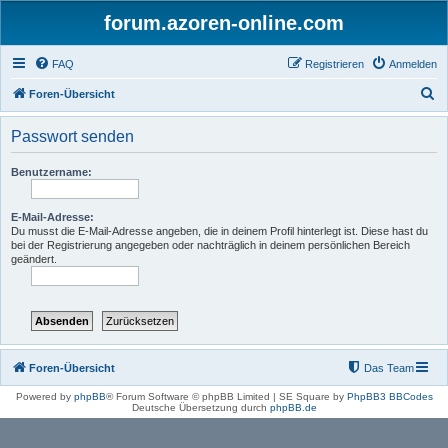
forum.azoren-online.com
FAQ
Registrieren
Anmelden
S
Foren-Übersicht
u
Passwort senden
c
h
Benutzername:
e
E-Mail-Adresse:
Du musst die E-Mail-Adresse angeben, die in deinem Profil hinterlegt ist. Diese hast du
bei der Registrierung angegeben oder nachträglich in deinem persönlichen Bereich
geändert.
Foren-Übersicht
Das Team
Powered by
phpBB
® Forum Software © phpBB Limited | SE Square by
PhpBB3 BBCodes
Deutsche Übersetzung durch
phpBB.de