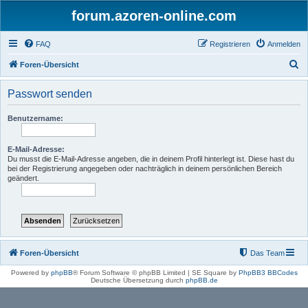
forum.azoren-online.com
FAQ
Registrieren
Anmelden
S
Foren-Übersicht
u
Passwort senden
c
h
Benutzername:
e
E-Mail-Adresse:
Du musst die E-Mail-Adresse angeben, die in deinem Profil hinterlegt ist. Diese hast du
bei der Registrierung angegeben oder nachträglich in deinem persönlichen Bereich
geändert.
Foren-Übersicht
Das Team
Powered by
phpBB
® Forum Software © phpBB Limited | SE Square by
PhpBB3 BBCodes
Deutsche Übersetzung durch
phpBB.de