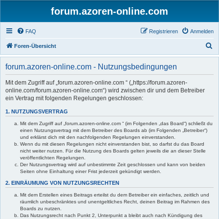
forum.azoren-online.com
FAQ
Registrieren
Anmelden
S
Foren-Übersicht
u
forum.azoren-online.com - Nutzungsbedingungen
c
h
Mit dem Zugriff auf „forum.azoren-online.com “ („https://forum.azoren-
online.com/forum.azoren-online.com“) wird zwischen dir und dem Betreiber
e
ein Vertrag mit folgenden Regelungen geschlossen:
1. NUTZUNGSVERTRAG
Mit dem Zugriff auf „forum.azoren-online.com “ (im Folgenden „das Board“) schließt du
einen Nutzungsvertrag mit dem Betreiber des Boards ab (im Folgenden „Betreiber“)
und erklärst dich mit den nachfolgenden Regelungen einverstanden.
Wenn du mit diesen Regelungen nicht einverstanden bist, so darfst du das Board
nicht weiter nutzen. Für die Nutzung des Boards gelten jeweils die an dieser Stelle
veröffentlichten Regelungen.
Der Nutzungsvertrag wird auf unbestimmte Zeit geschlossen und kann von beiden
Seiten ohne Einhaltung einer Frist jederzeit gekündigt werden.
2. EINRÄUMUNG VON NUTZUNGSRECHTEN
Mit dem Erstellen eines Beitrags erteilst du dem Betreiber ein einfaches, zeitlich und
räumlich unbeschränktes und unentgeltliches Recht, deinen Beitrag im Rahmen des
Boards zu nutzen.
Das Nutzungsrecht nach Punkt 2, Unterpunkt a bleibt auch nach Kündigung des