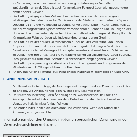
für Schäden, die auf ein vorsätzliches oder grob fahrlässiges Verhalten
zurückzuführen sind. Dies gilt auch für mittelbare Folgeschäden wie insbesondere
entgangenen Gewinn.
Die Haftung ist gegenüber Verbrauchern außer bei vorsätzlichem oder grob
fahrlässigem Verhalten oder bei Schäden aus der Verletzung von Leben, Körper und
Gesundheit und der Verletzung wesentlicher Vertragspflichten (Kardinalpflichten) auf
die bei Vertragsschluss typischerweise vorhersehbaren Schäden und im übrigen der
Höhe nach auf die vertragstypischen Durchschnittsschäden begrenzt. Dies gilt auch
für mittelbare Folgeschäden wie insbesondere entgangenen Gewinn.
Die Haftung ist gegenüber Unternehmern außer bei der Verletzung von Leben,
Körper und Gesundheit oder vorsätzlichem oder grob fahrlässigem Verhalten des
Betreibers auf die bei Vertragsschluss typischerweise vorhersehbaren Schäden und
im Übrigen der Höhe nach auf die vertragstypischen Durchschnittsschäden begrenzt.
Dies gilt auch für mittelbare Schäden, insbesondere entgangenen Gewinn.
Die Haftungsbegrenzung der Absätze a bis c gilt sinngemäß auch zugunsten der
Mitarbeiter und Erfüllungsgehilfen des Betreibers.
Ansprüche für eine Haftung aus zwingendem nationalem Recht bleiben unberührt.
6. ÄNDERUNGSVORBEHALT
Der Betreiber ist berechtigt, die Nutzungsbedingungen und die Datenschutzrichtlinie
zu ändern. Die Änderung wird dem Nutzer per E-Mail mitgeteilt.
Der Nutzer ist berechtigt, den Änderungen zu widersprechen. Im Falle des
Widerspruchs erlischt das zwischen dem Betreiber und dem Nutzer bestehende
Vertragsverhältnis mit sofortiger Wirkung.
Die Änderungen gelten als anerkannt und verbindlich, wenn der Nutzer den
Änderungen zugestimmt hat.
Informationen über den Umgang mit deinen persönlichen Daten sind in der
Datenschutzrichtlinie enthalten.