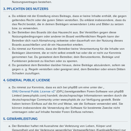
Nutzungsvertrages bestehen.
3. PFLICHTEN DES NUTZERS
Du erklärst mit der Erstellung eines Beitrags, dass er keine Inhalte enthält, die gegen
geltendes Recht oder die guten Sitten verstoßen. Du erklärst insbesondere, dass du
das Recht besitzt, die in deinen Beiträgen verwendeten Links und Bilder zu setzen
bzw. zu verwenden.
Der Betreiber des Boards übt das Hausrecht aus. Bei Verstößen gegen diese
Nutzungsbedingungen oder anderer im Board veröffentlichten Regeln kann der
Betreiber dich nach Abmahnung zeitweise oder dauerhaft von der Nutzung dieses
Boards ausschließen und dir ein Hausverbot erteilen.
Du nimmst zur Kenntnis, dass der Betreiber keine Verantwortung für die Inhalte von
Beiträgen übernimmt, die er nicht selbst erstellt hat oder die er nicht zur Kenntnis
genommen hat. Du gestattest dem Betreiber, dein Benutzerkonto, Beiträge und
Funktionen jederzeit zu löschen oder zu sperren.
Du gestattest dem Betreiber darüber hinaus, deine Beiträge abzuändern, sofern sie
gegen o. g. Regeln verstoßen oder geeignet sind, dem Betreiber oder einem Dritten
Schaden zuzufügen.
4. GENERAL PUBLIC LICENSE
Du nimmst zur Kenntnis, dass es sich bei phpBB um eine unter der „
GNU General Public License v2
“ (GPL) bereitgestellten Foren-Software von phpBB
Limited (www.phpbb.com) handelt; deutschsprachige Informationen werden durch die
deutschsprachige Community unter www.phpbb.de zur Verfügung gestellt. Beide
haben keinen Einfluss auf die Art und Weise, wie die Software verwendet wird. Sie
können insbesondere die Verwendung der Software für bestimmte Zwecke nicht
untersagen oder auf Inhalte fremder Foren Einfluss nehmen.
5. GEWÄHRLEISTUNG
Der Betreiber haftet mit Ausnahme der Verletzung von Leben, Körper und
Gesundheit und der Verletzung wesentlicher Vertragspflichten (Kardinalpflichten) nur