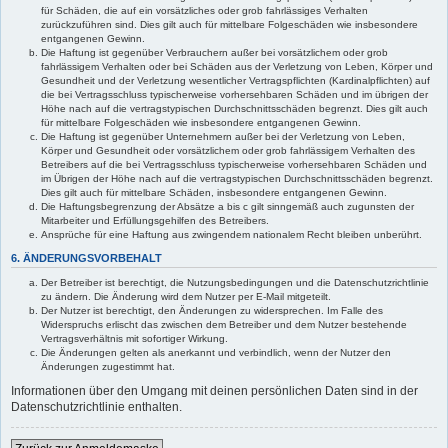
für Schäden, die auf ein vorsätzliches oder grob fahrlässiges Verhalten
zurückzuführen sind. Dies gilt auch für mittelbare Folgeschäden wie insbesondere
entgangenen Gewinn.
Die Haftung ist gegenüber Verbrauchern außer bei vorsätzlichem oder grob
fahrlässigem Verhalten oder bei Schäden aus der Verletzung von Leben, Körper und
Gesundheit und der Verletzung wesentlicher Vertragspflichten (Kardinalpflichten) auf
die bei Vertragsschluss typischerweise vorhersehbaren Schäden und im übrigen der
Höhe nach auf die vertragstypischen Durchschnittsschäden begrenzt. Dies gilt auch
für mittelbare Folgeschäden wie insbesondere entgangenen Gewinn.
Die Haftung ist gegenüber Unternehmern außer bei der Verletzung von Leben,
Körper und Gesundheit oder vorsätzlichem oder grob fahrlässigem Verhalten des
Betreibers auf die bei Vertragsschluss typischerweise vorhersehbaren Schäden und
im Übrigen der Höhe nach auf die vertragstypischen Durchschnittsschäden begrenzt.
Dies gilt auch für mittelbare Schäden, insbesondere entgangenen Gewinn.
Die Haftungsbegrenzung der Absätze a bis c gilt sinngemäß auch zugunsten der
Mitarbeiter und Erfüllungsgehilfen des Betreibers.
Ansprüche für eine Haftung aus zwingendem nationalem Recht bleiben unberührt.
6. ÄNDERUNGSVORBEHALT
Der Betreiber ist berechtigt, die Nutzungsbedingungen und die Datenschutzrichtlinie
zu ändern. Die Änderung wird dem Nutzer per E-Mail mitgeteilt.
Der Nutzer ist berechtigt, den Änderungen zu widersprechen. Im Falle des
Widerspruchs erlischt das zwischen dem Betreiber und dem Nutzer bestehende
Vertragsverhältnis mit sofortiger Wirkung.
Die Änderungen gelten als anerkannt und verbindlich, wenn der Nutzer den
Änderungen zugestimmt hat.
Informationen über den Umgang mit deinen persönlichen Daten sind in der
Datenschutzrichtlinie enthalten.