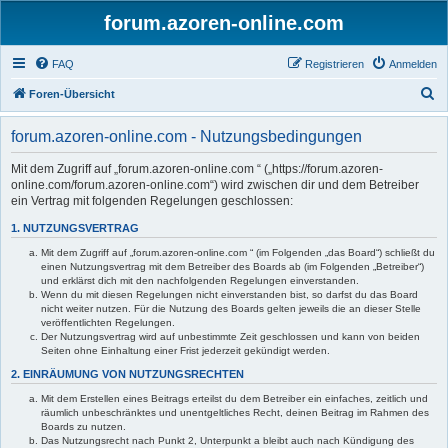
forum.azoren-online.com
FAQ
Registrieren
Anmelden
S
Foren-Übersicht
u
forum.azoren-online.com - Nutzungsbedingungen
c
h
Mit dem Zugriff auf „forum.azoren-online.com “ („https://forum.azoren-
online.com/forum.azoren-online.com“) wird zwischen dir und dem Betreiber
e
ein Vertrag mit folgenden Regelungen geschlossen:
1. NUTZUNGSVERTRAG
Mit dem Zugriff auf „forum.azoren-online.com “ (im Folgenden „das Board“) schließt du
einen Nutzungsvertrag mit dem Betreiber des Boards ab (im Folgenden „Betreiber“)
und erklärst dich mit den nachfolgenden Regelungen einverstanden.
Wenn du mit diesen Regelungen nicht einverstanden bist, so darfst du das Board
nicht weiter nutzen. Für die Nutzung des Boards gelten jeweils die an dieser Stelle
veröffentlichten Regelungen.
Der Nutzungsvertrag wird auf unbestimmte Zeit geschlossen und kann von beiden
Seiten ohne Einhaltung einer Frist jederzeit gekündigt werden.
2. EINRÄUMUNG VON NUTZUNGSRECHTEN
Mit dem Erstellen eines Beitrags erteilst du dem Betreiber ein einfaches, zeitlich und
räumlich unbeschränktes und unentgeltliches Recht, deinen Beitrag im Rahmen des
Boards zu nutzen.
Das Nutzungsrecht nach Punkt 2, Unterpunkt a bleibt auch nach Kündigung des