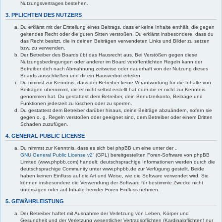
Nutzungsvertrages bestehen.
3. PFLICHTEN DES NUTZERS
Du erklärst mit der Erstellung eines Beitrags, dass er keine Inhalte enthält, die gegen
geltendes Recht oder die guten Sitten verstoßen. Du erklärst insbesondere, dass du
das Recht besitzt, die in deinen Beiträgen verwendeten Links und Bilder zu setzen
bzw. zu verwenden.
Der Betreiber des Boards übt das Hausrecht aus. Bei Verstößen gegen diese
Nutzungsbedingungen oder anderer im Board veröffentlichten Regeln kann der
Betreiber dich nach Abmahnung zeitweise oder dauerhaft von der Nutzung dieses
Boards ausschließen und dir ein Hausverbot erteilen.
Du nimmst zur Kenntnis, dass der Betreiber keine Verantwortung für die Inhalte von
Beiträgen übernimmt, die er nicht selbst erstellt hat oder die er nicht zur Kenntnis
genommen hat. Du gestattest dem Betreiber, dein Benutzerkonto, Beiträge und
Funktionen jederzeit zu löschen oder zu sperren.
Du gestattest dem Betreiber darüber hinaus, deine Beiträge abzuändern, sofern sie
gegen o. g. Regeln verstoßen oder geeignet sind, dem Betreiber oder einem Dritten
Schaden zuzufügen.
4. GENERAL PUBLIC LICENSE
Du nimmst zur Kenntnis, dass es sich bei phpBB um eine unter der „
GNU General Public License v2
“ (GPL) bereitgestellten Foren-Software von phpBB
Limited (www.phpbb.com) handelt; deutschsprachige Informationen werden durch die
deutschsprachige Community unter www.phpbb.de zur Verfügung gestellt. Beide
haben keinen Einfluss auf die Art und Weise, wie die Software verwendet wird. Sie
können insbesondere die Verwendung der Software für bestimmte Zwecke nicht
untersagen oder auf Inhalte fremder Foren Einfluss nehmen.
5. GEWÄHRLEISTUNG
Der Betreiber haftet mit Ausnahme der Verletzung von Leben, Körper und
Gesundheit und der Verletzung wesentlicher Vertragspflichten (Kardinalpflichten) nur