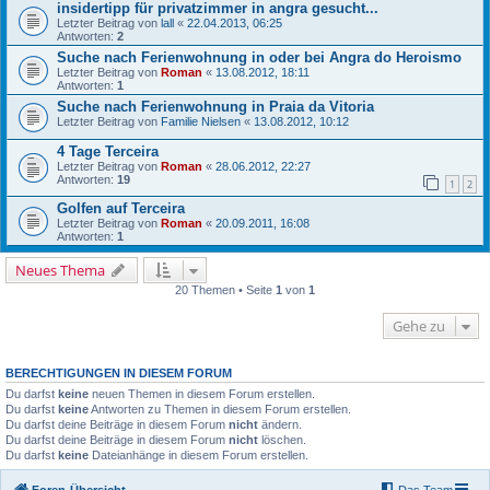
insidertipp für privatzimmer in angra gesucht...
Letzter Beitrag von
lall
«
22.04.2013, 06:25
Antworten:
2
Suche nach Ferienwohnung in oder bei Angra do Heroismo
Letzter Beitrag von
Roman
«
13.08.2012, 18:11
Antworten:
1
Suche nach Ferienwohnung in Praia da Vitoria
Letzter Beitrag von
Familie Nielsen
«
13.08.2012, 10:12
4 Tage Terceira
Letzter Beitrag von
Roman
«
28.06.2012, 22:27
Antworten:
19
1
2
Golfen auf Terceira
Letzter Beitrag von
Roman
«
20.09.2011, 16:08
Antworten:
1
Neues Thema
20 Themen • Seite
1
von
1
Gehe zu
BERECHTIGUNGEN IN DIESEM FORUM
Du darfst
keine
neuen Themen in diesem Forum erstellen.
Du darfst
keine
Antworten zu Themen in diesem Forum erstellen.
Du darfst deine Beiträge in diesem Forum
nicht
ändern.
Du darfst deine Beiträge in diesem Forum
nicht
löschen.
Du darfst
keine
Dateianhänge in diesem Forum erstellen.
Foren-Übersicht
Das Team