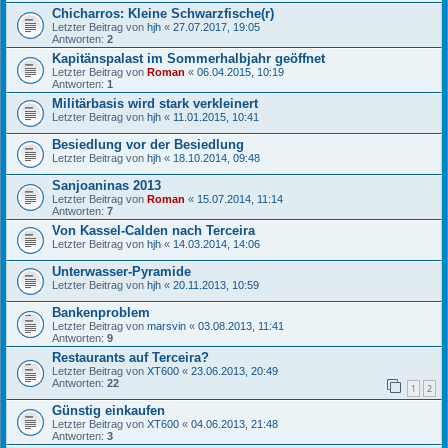
Chicharros: Kleine Schwarzfische(r)
Letzter Beitrag von
hjh
«
27.07.2017, 19:05
Antworten:
2
Kapitänspalast im Sommerhalbjahr geöffnet
Letzter Beitrag von
Roman
«
06.04.2015, 10:19
Antworten:
1
Militärbasis wird stark verkleinert
Letzter Beitrag von
hjh
«
11.01.2015, 10:41
Besiedlung vor der Besiedlung
Letzter Beitrag von
hjh
«
18.10.2014, 09:48
Sanjoaninas 2013
Letzter Beitrag von
Roman
«
15.07.2014, 11:14
Antworten:
7
Von Kassel-Calden nach Terceira
Letzter Beitrag von
hjh
«
14.03.2014, 14:06
Unterwasser-Pyramide
Letzter Beitrag von
hjh
«
20.11.2013, 10:59
Bankenproblem
Letzter Beitrag von
marsvin
«
03.08.2013, 11:41
Antworten:
9
Restaurants auf Terceira?
Letzter Beitrag von
XT600
«
23.06.2013, 20:49
Antworten:
22
1
2
Günstig einkaufen
Letzter Beitrag von
XT600
«
04.06.2013, 21:48
Antworten:
3