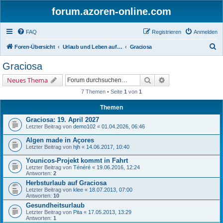
forum.azoren-online.com
FAQ
Registrieren
Anmelden
S
Foren-Übersicht
Urlaub und Leben auf den Azoren - Insel für Insel
Graciosa
u
Graciosa
c
Suche
Erweiterte Suche
Neues Thema
h
7 Themen • Seite
1
von
1
e
Themen
Graciosa: 19. April 2027
Letzter Beitrag von
demo102
«
01.04.2026, 06:46
Algen made in Açores
Letzter Beitrag von
hjh
«
14.06.2017, 10:40
Younicos-Projekt kommt in Fahrt
Letzter Beitrag von
Ténéré
«
19.06.2016, 12:24
Antworten:
2
Herbsturlaub auf Graciosa
Letzter Beitrag von
klee
«
18.07.2013, 07:00
Antworten:
10
Gesundheitsurlaub
Letzter Beitrag von
Pita
«
17.05.2013, 13:29
Antworten:
1