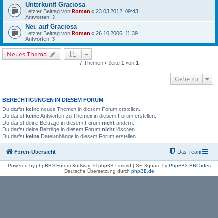
Unterkunft Graciosa
Letzter Beitrag von
Roman
«
23.03.2012, 09:43
Antworten:
3
Neu auf Graciosa
Letzter Beitrag von
Roman
«
26.10.2006, 11:39
Antworten:
3
Neues Thema
7 Themen • Seite
1
von
1
Gehe zu
BERECHTIGUNGEN IN DIESEM FORUM
Du darfst
keine
neuen Themen in diesem Forum erstellen.
Du darfst
keine
Antworten zu Themen in diesem Forum erstellen.
Du darfst deine Beiträge in diesem Forum
nicht
ändern.
Du darfst deine Beiträge in diesem Forum
nicht
löschen.
Du darfst
keine
Dateianhänge in diesem Forum erstellen.
Foren-Übersicht
Das Team
Powered by
phpBB
® Forum Software © phpBB Limited | SE Square by
PhpBB3 BBCodes
Deutsche Übersetzung durch
phpBB.de