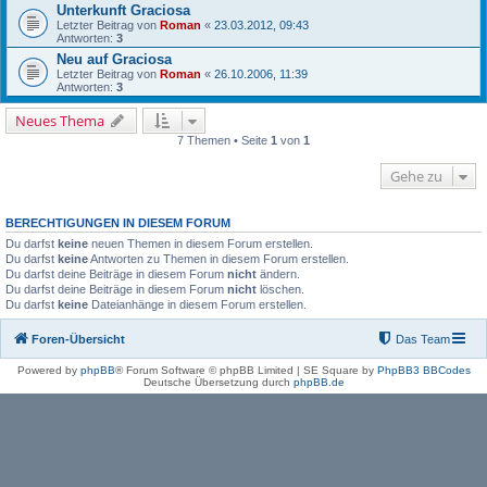
Unterkunft Graciosa
Letzter Beitrag von
Roman
«
23.03.2012, 09:43
Antworten:
3
Neu auf Graciosa
Letzter Beitrag von
Roman
«
26.10.2006, 11:39
Antworten:
3
Neues Thema
7 Themen • Seite
1
von
1
Gehe zu
BERECHTIGUNGEN IN DIESEM FORUM
Du darfst
keine
neuen Themen in diesem Forum erstellen.
Du darfst
keine
Antworten zu Themen in diesem Forum erstellen.
Du darfst deine Beiträge in diesem Forum
nicht
ändern.
Du darfst deine Beiträge in diesem Forum
nicht
löschen.
Du darfst
keine
Dateianhänge in diesem Forum erstellen.
Foren-Übersicht
Das Team
Powered by
phpBB
® Forum Software © phpBB Limited | SE Square by
PhpBB3 BBCodes
Deutsche Übersetzung durch
phpBB.de