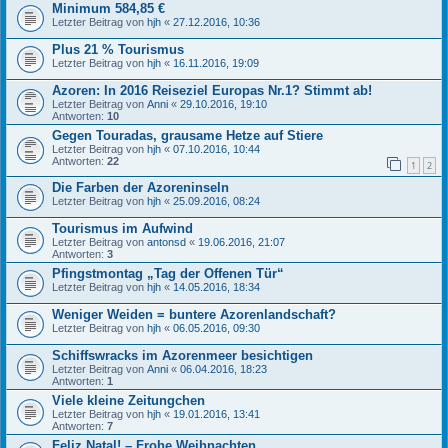
Minimum 584,85 €
Letzter Beitrag von
hjh
«
27.12.2016, 10:36
Plus 21 % Tourismus
Letzter Beitrag von
hjh
«
16.11.2016, 19:09
Azoren: In 2016 Reiseziel Europas Nr.1? Stimmt ab!
Letzter Beitrag von
Anni
«
29.10.2016, 19:10
Antworten:
10
Gegen Touradas, grausame Hetze auf Stiere
Letzter Beitrag von
hjh
«
07.10.2016, 10:44
Antworten:
22
1
2
Die Farben der Azoreninseln
Letzter Beitrag von
hjh
«
25.09.2016, 08:24
Tourismus im Aufwind
Letzter Beitrag von
antonsd
«
19.06.2016, 21:07
Antworten:
3
Pfingstmontag „Tag der Offenen Tür“
Letzter Beitrag von
hjh
«
14.05.2016, 18:34
Weniger Weiden = buntere Azorenlandschaft?
Letzter Beitrag von
hjh
«
06.05.2016, 09:30
Schiffswracks im Azorenmeer besichtigen
Letzter Beitrag von
Anni
«
06.04.2016, 18:23
Antworten:
1
Viele kleine Zeitungchen
Letzter Beitrag von
hjh
«
19.01.2016, 13:41
Antworten:
7
Feliz Natal! – Frohe Weihnachten