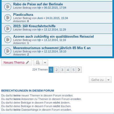
Rabo de Peixe auf der Berlinale
Letzter Beitrag von
hjh
«
06.02.2015, 17:04
Plasticultura
Letzter Beitrag von
Anni
«
24.01.2015, 15:34
Antworten:
8
2015: 160 Kreuzfahrtschiffe
Letzter Beitrag von
hjh
«
13.12.2014, 11:29
Azoren auch zukünftig ein qualitätsvolles Reiseziel
Letzter Beitrag von
hjh
«
13.12.2014, 11:16
Antworten:
1
Meerestourismus schwemmt jährlich 85 Mio € an
Letzter Beitrag von
hjh
«
12.12.2014, 18:10
Antworten:
2
Neues Thema
1
2
3
4
5
Nächste
224 Themen
Gehe zu
BERECHTIGUNGEN IN DIESEM FORUM
Du darfst
keine
neuen Themen in diesem Forum erstellen.
Du darfst
keine
Antworten zu Themen in diesem Forum erstellen.
Du darfst deine Beiträge in diesem Forum
nicht
ändern.
Du darfst deine Beiträge in diesem Forum
nicht
löschen.
Du darfst
keine
Dateianhänge in diesem Forum erstellen.