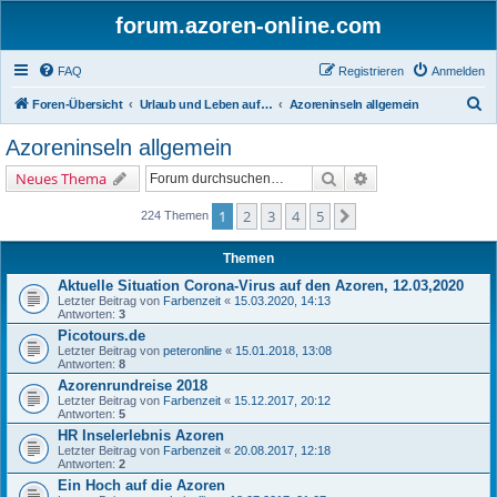
forum.azoren-online.com
FAQ
Registrieren
Anmelden
S
Foren-Übersicht
Urlaub und Leben auf den Azoren - Insel für Insel
Azoreninseln allgemein
u
Azoreninseln allgemein
c
Suche
Erweiterte Suche
Neues Thema
h
e
1
2
3
4
5
Nächste
224 Themen
Themen
Aktuelle Situation Corona-Virus auf den Azoren, 12.03,2020
Letzter Beitrag von
Farbenzeit
«
15.03.2020, 14:13
Antworten:
3
Picotours.de
Letzter Beitrag von
peteronline
«
15.01.2018, 13:08
Antworten:
8
Azorenrundreise 2018
Letzter Beitrag von
Farbenzeit
«
15.12.2017, 20:12
Antworten:
5
HR Inselerlebnis Azoren
Letzter Beitrag von
Farbenzeit
«
20.08.2017, 12:18
Antworten:
2
Ein Hoch auf die Azoren