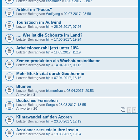
Letzter Beitrag von
chaivallier
«
18.07.2017, 21:07
Artikel im "Focus"
Letzter Beitrag von
Wolfgang
«
02.07.2017, 23:58
Touristisch im Aufwind
Letzter Beitrag von
hjh
«
28.06.2017, 07:26
…. Wer ist die Schönste im Land?
Letzter Beitrag von
hjh
«
17.06.2017, 19:24
Arbeitslosenzahl jetzt unter 10%
Letzter Beitrag von
hjh
«
11.05.2017, 11:19
Zementproduktion als Wachstumsindikator
Letzter Beitrag von
hjh
«
14.04.2017, 09:13
Mehr Elektrizität durch Geothermie
Letzter Beitrag von
hjh
«
07.04.2017, 18:16
Blumen
Letzter Beitrag von
blumenfrau
«
05.04.2017, 20:53
Antworten:
2
Deutsches Fernsehen
Letzter Beitrag von
Serge
«
28.03.2017, 13:55
Antworten:
20
1
2
Klimawandel auf den Azoren
Letzter Beitrag von
hjh
«
23.03.2017, 12:19
Azorianer zersiedeln ihre Inseln
Letzter Beitrag von
hjh
«
13.03.2017, 19:54