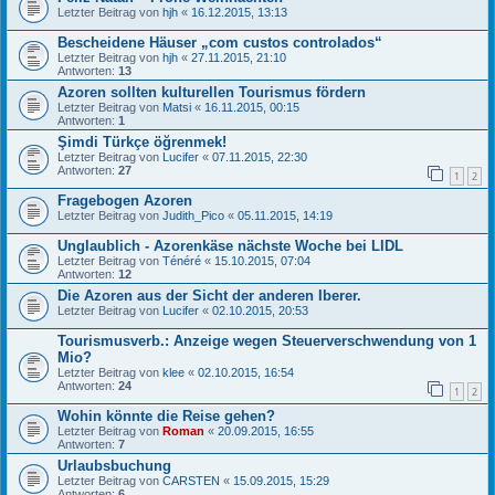
Letzter Beitrag von
hjh
«
16.12.2015, 13:13
Bescheidene Häuser „com custos controlados“
Letzter Beitrag von
hjh
«
27.11.2015, 21:10
Antworten:
13
Azoren sollten kulturellen Tourismus fördern
Letzter Beitrag von
Matsi
«
16.11.2015, 00:15
Antworten:
1
Şimdi Türkçe öğrenmek!
Letzter Beitrag von
Lucifer
«
07.11.2015, 22:30
Antworten:
27
1
2
Fragebogen Azoren
Letzter Beitrag von
Judith_Pico
«
05.11.2015, 14:19
Unglaublich - Azorenkäse nächste Woche bei LIDL
Letzter Beitrag von
Ténéré
«
15.10.2015, 07:04
Antworten:
12
Die Azoren aus der Sicht der anderen Iberer.
Letzter Beitrag von
Lucifer
«
02.10.2015, 20:53
Tourismusverb.: Anzeige wegen Steuerverschwendung von 1
Mio?
Letzter Beitrag von
klee
«
02.10.2015, 16:54
Antworten:
24
1
2
Wohin könnte die Reise gehen?
Letzter Beitrag von
Roman
«
20.09.2015, 16:55
Antworten:
7
Urlaubsbuchung
Letzter Beitrag von
CARSTEN
«
15.09.2015, 15:29
Antworten:
6