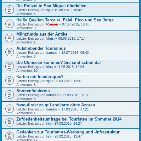
Die Polizei in San Miguel überfallen
Letzter Beitrag von
hjh
«
19.08.2015, 18:42
Antworten:
1
Heiße Quellen Terceira, Faial, Pico und Sao Jorge
Letzter Beitrag von
Roman
«
07.08.2015, 10:18
Antworten:
3
Münzfunde aus der Antike
Letzter Beitrag von
Matsi
«
06.08.2015, 17:14
Antworten:
1
Aufstrebender Tourismus
Letzter Beitrag von
damtos
«
12.07.2015, 06:42
Antworten:
3
Die Chinesen kommen? Sie sind schon da!
Letzter Beitrag von
kirra
«
11.05.2015, 12:04
Antworten:
10
Karten mit Insidertipps?
Letzter Beitrag von
hjh
«
26.03.2015, 13:37
Antworten:
3
Sonnenfinsternis
Letzter Beitrag von
antonsd
«
22.03.2015, 11:00
Antworten:
3
fewo-direkt zeigt Landkarte ohne Azoren
Letzter Beitrag von
damtos
«
17.03.2015, 17:21
Antworten:
1
Zufriedenheitsumfrage bei Touristen im Sommer 2014
Letzter Beitrag von
hjh
«
14.03.2015, 14:27
Gedanken zur Tourismus-Werbung und -Infrastruktur
Letzter Beitrag von
hjh
«
28.02.2015, 13:47
Antworten:
12