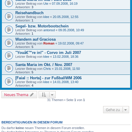
Letzter Beitrag von
Ute
«
07.09.2008, 16:19
Antworten:
3
Reisehandbuch
Letzter Beitrag von
klee
«
20.05.2008, 12:55
Antworten:
1
Segel- bzw. Motorbootschein
Letzter Beitrag von
antonsd
«
09.05.2008, 10:49
Antworten:
1
Wandern auf Graciosa
Letzter Beitrag von
Roman
«
19.02.2008, 09:47
Antworten:
5
"Youâ€™re in!" - Corvo im Juli 2007
Letzter Beitrag von
klee
«
13.02.2008, 18:36
Santa Maria im Okt. / Nov. 2007
Letzter Beitrag von
Chris
«
15.01.2008, 11:50
Antworten:
5
[Faial :: Horta] - zur FußballWM 2006
Letzter Beitrag von
klee
«
14.01.2008, 13:40
Antworten:
4
Neues Thema
31 Themen • Seite
1
von
1
Gehe zu
BERECHTIGUNGEN IN DIESEM FORUM
Du darfst
keine
neuen Themen in diesem Forum erstellen.