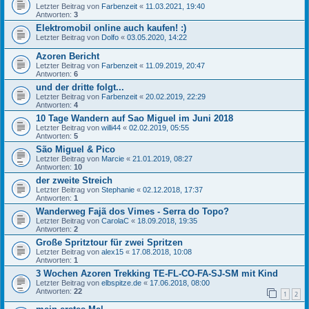
Letzter Beitrag von
Farbenzeit
«
11.03.2021, 19:40
Antworten:
3
Elektromobil online auch kaufen! :)
Letzter Beitrag von
Dolfo
«
03.05.2020, 14:22
Azoren Bericht
Letzter Beitrag von
Farbenzeit
«
11.09.2019, 20:47
Antworten:
6
und der dritte folgt...
Letzter Beitrag von
Farbenzeit
«
20.02.2019, 22:29
Antworten:
4
10 Tage Wandern auf Sao Miguel im Juni 2018
Letzter Beitrag von
willi44
«
02.02.2019, 05:55
Antworten:
5
São Miguel & Pico
Letzter Beitrag von
Marcie
«
21.01.2019, 08:27
Antworten:
10
der zweite Streich
Letzter Beitrag von
Stephanie
«
02.12.2018, 17:37
Antworten:
1
Wanderweg Fajã dos Vimes - Serra do Topo?
Letzter Beitrag von
CarolaC
«
18.09.2018, 19:35
Antworten:
2
Große Spritztour für zwei Spritzen
Letzter Beitrag von
alex15
«
17.08.2018, 10:08
Antworten:
1
3 Wochen Azoren Trekking TE-FL-CO-FA-SJ-SM mit Kind
Letzter Beitrag von
elbspitze.de
«
17.06.2018, 08:00
Antworten:
22
1
2