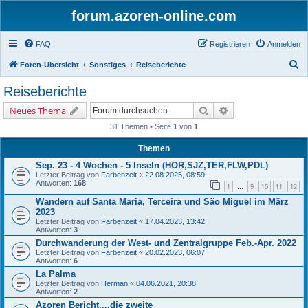
forum.azoren-online.com
FAQ
Registrieren
Anmelden
S
Foren-Übersicht
Sonstiges
Reiseberichte
u
Reiseberichte
c
Suche
Erweiterte Suche
Neues Thema
h
31 Themen • Seite
1
von
1
e
Themen
Sep. 23 - 4 Wochen - 5 Inseln (HOR,SJZ,TER,FLW,PDL)
Letzter Beitrag von
Farbenzeit
«
22.08.2025, 08:59
Antworten:
168
1
9
10
11
12
…
Wandern auf Santa Maria, Terceira und São Miguel im März
2023
Letzter Beitrag von
Farbenzeit
«
17.04.2023, 13:42
Antworten:
3
Durchwanderung der West- und Zentralgruppe Feb.-Apr. 2022
Letzter Beitrag von
Farbenzeit
«
20.02.2023, 06:07
Antworten:
6
La Palma
Letzter Beitrag von
Herman
«
04.06.2021, 20:38
Antworten:
2
Azoren Bericht....die zweite