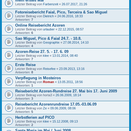
mein erstes Mal
Letzter Beitrag von
Farbenzeit
«
26.07.2017, 21:26
Fotoreisebericht Faial, Pico, Terceira & Sao Miguel
Letzter Beitrag von
Dietrich
«
24.06.2016, 18:33
Antworten:
7
Online Reisebericht Azoren
Letzter Beitrag von
urlauber
«
22.12.2015, 08:57
Antworten:
6
Sao Miguel, Pico & Faial 24.7. - 10.8.
Letzter Beitrag von
Geographix
«
27.08.2014, 14:10
Antworten:
4
Azoren-Reise 27. 5. - 17. 6. 09
Letzter Beitrag von
klee
«
13.01.2014, 08:40
Antworten:
7
Erste Reise
Letzter Beitrag von
Reisefee
«
23.09.2013, 13:16
Antworten:
8
Verpflegung in Mosteiros
Letzter Beitrag von
Roman
«
13.05.2011, 18:56
Antworten:
1
Reisebericht Azoren-Rundreise 27. Mai bis 17. Juni 2009
Letzter Beitrag von
horta3
«
26.06.2009, 18:14
Antworten:
3
Reisebericht Azorenrundreise 17.05.-03.06.09
Letzter Beitrag von
Ze
«
09.06.2009, 08:06
Antworten:
5
Herbstferien auf PICO
Letzter Beitrag von
klee
«
15.12.2008, 09:13
Antworten:
2
Santa Maria im Mai / Juni 2008